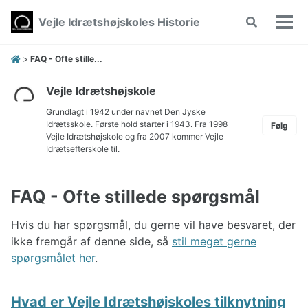
Skip
Skip
Skip
Vejle Idrætshøjskoles Historie
Toggle
to
to
to
Vis/
search
primary
content
footer
men
navigation
>
FAQ - Ofte stille...
Vejle Idrætshøjskole
Grundlagt i 1942 under navnet Den Jyske
Idrætsskole. Første hold starter i 1943. Fra 1998
Følg
Vejle Idrætshøjskole og fra 2007 kommer Vejle
Idrætsefterskole til.
FAQ - Ofte stillede spørgsmål
Hvis du har spørgsmål, du gerne vil have besvaret, der
ikke fremgår af denne side, så
stil meget gerne
spørgsmålet her
.
Hvad er Vejle Idrætshøjskoles tilknytning