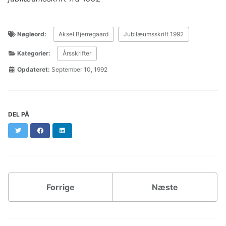
Nøgleord:
Aksel Bjerregaard
Jubilæumsskrift 1992
Kategorier:
Årsskrifter
Opdateret:
September 10, 1992
DEL PÅ
Twitter
Facebook
LinkedIn
Forrige
Næste