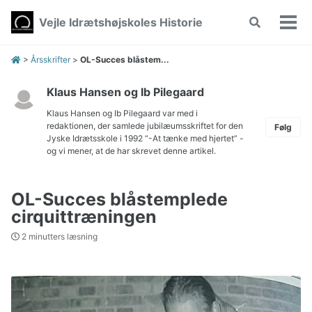
Skip
Skip
Skip
Vejle Idrætshøjskoles Historie
Toggle
to
to
to
Vis/
search
primary
content
footer
men
navigation
>
Årsskrifter
>
OL-Succes blåstem...
Klaus Hansen og Ib Pilegaard
Klaus Hansen og Ib Pilegaard var med i
redaktionen, der samlede jubilæumsskriftet for den
Følg
Jyske Idrætsskole i 1992
-At tænke med hjertet
-
og vi mener, at de har skrevet denne artikel.
OL-Succes blåstemplede
cirquittræningen
2 minutters læsning