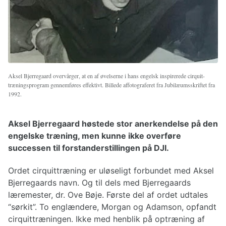
Aksel Bjerregaard overvårger, at en af øvelserne i hans engelsk inspirerede cirquit-
træningsprogram gennemføres effektivt. Billede affotograferet fra Jubilæumsskriftet fra
1992.
Aksel Bjerregaard høstede stor anerkendelse på den
engelske træning, men kunne ikke overføre
successen til forstanderstillingen på DJI.
Ordet cirquittræning er uløseligt forbundet med Aksel
Bjerregaards navn. Og til dels med Bjerregaards
læremester, dr. Ove Bøje. Første del af ordet udtales
“sørkit”. To englændere, Morgan og Adamson, opfandt
cirquittræningen. Ikke med henblik på optræning af