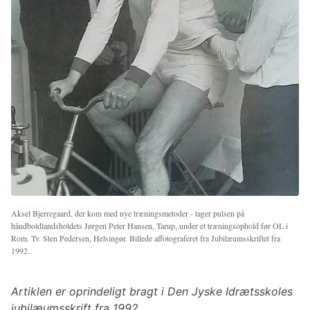
Aksel Bjerregaard, der kom med nye træningsmetoder - tager pulsen på
håndboldlandsholdets Jørgen Peter Hansen, Tarup, under et træningsophold før OL i
Rom. Tv. Sten Pedersen, Helsingør. Billede affotograferet fra Jubilæumsskriftet fra
1992.
Artiklen er oprindeligt bragt i Den Jyske Idrætsskoles
jubilæumsskrift fra 1992