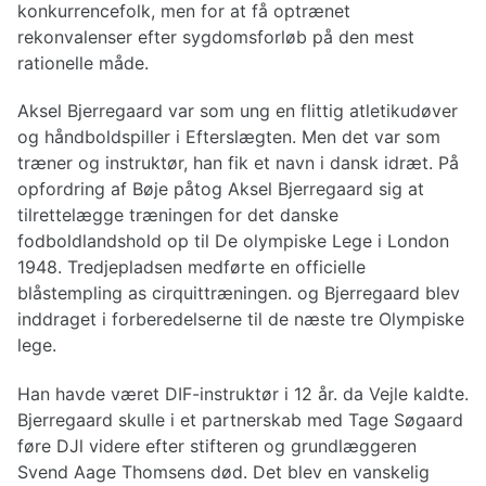
konkurrencefolk, men for at få optrænet
rekonvalenser efter sygdomsforløb på den mest
rationelle måde.
Aksel Bjerregaard var som ung en flittig atletikudøver
og håndboldspiller i Efterslægten. Men det var som
træner og instruktør, han fik et navn i dansk idræt. På
opfordring af Bøje påtog Aksel Bjerregaard sig at
tilrettelægge træningen for det danske
fodboldlandshold op til De olympiske Lege i London
1948. Tredjepladsen medførte en officielle
blåstempling as cirquittræningen. og Bjerregaard blev
inddraget i forberedelserne til de næste tre Olympiske
lege.
Han havde været DIF-instruktør i 12 år. da Vejle kaldte.
Bjerregaard skulle i et partnerskab med Tage Søgaard
føre DJl videre efter stifteren og grundlæggeren
Svend Aage Thomsens død. Det blev en vanskelig