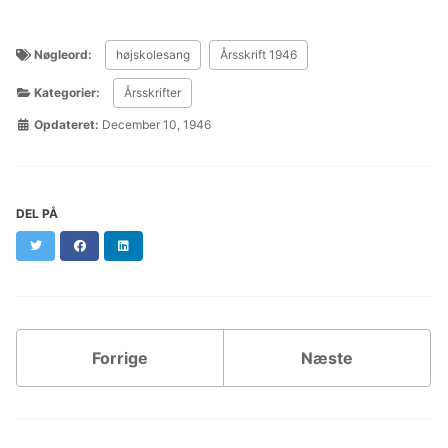
Nøgleord:
højskolesang
Årsskrift 1946
Kategorier:
Årsskrifter
Opdateret:
December 10, 1946
DEL PÅ
Twitter
Facebook
LinkedIn
Forrige
Næste