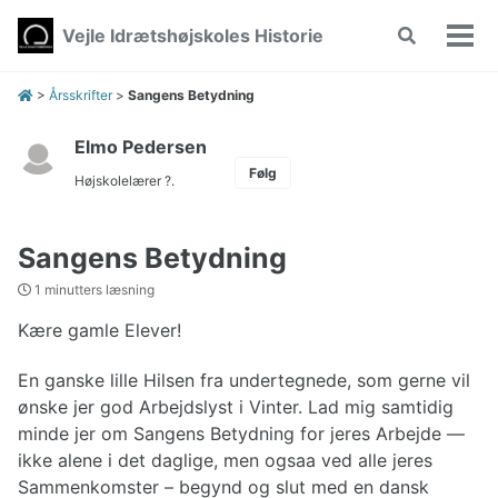
Skip
Skip
Skip
Vejle Idrætshøjskoles Historie
Toggle
to
to
to
Vis/
search
primary
content
footer
men
navigation
>
Årsskrifter
>
Sangens Betydning
Elmo Pedersen
Følg
Højskolelærer ?.
Sangens Betydning
1 minutters læsning
Kære gamle Elever!
En ganske lille Hilsen fra undertegnede, som gerne vil
ønske jer god Arbejdslyst i Vinter. Lad mig samtidig
minde jer om Sangens Betydning for jeres Arbejde —
ikke alene i det daglige, men ogsaa ved alle jeres
Sammenkomster – begynd og slut med en dansk