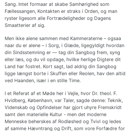
Sang. Intet formaar at skabe Samhørighed som
Fællessangen, Kontakten er straks i Orden, og man
ryster ligesom alle Fortrædeligheder og Dagens
Smaatterier af sig.
Men ikke alene sammen med Kammeraterne – ogsaa
naar du er alene – i Sorg, i Glæde, ligegyldigt hvordan
din Sindsstemning er — tag din Sangbog frem, syng
eller læs, og du vil opdage, hvilke herlige Digtere dit
Land har fostret. Kort sagt, lad aldrig din Sangbog
ligge længst borte i Skuffen eller Reolen, hav den altid
ved Haanden, især i en stille Time.
I et Referat af et Møde her i Vejle, hvor Dr. theol. F.
Hvidberg, København, var Taler, sagde denne: Teknik,
Videnskab og Opfindelser har gjort uhyre Fremskridt
samt den materielle Kultur - men det moderne
Menneske beherskes af Rodløshed og Tvivl og ledes
af samme Hævntrang og Drift, som vore Forfædre for