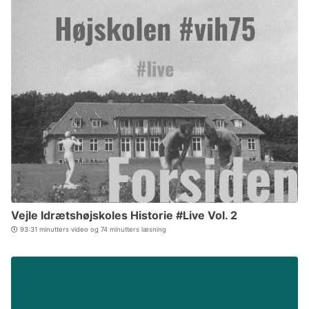
Vejle Idrætshøjskoles Historie #Live Vol. 2
93:31 minutters video og 74 minutters læsning