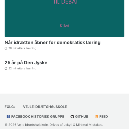
Når idrætten åbner for demokratisk læring
20 minutters læsning
25 år på Den Jyske
22 minutters læsning
FØLG:
VEJLE IDRÆTSHØJSKOLE
FACEBOOK HISTORISK GRUPPE
GITHUB
FEED
© 2026 Vejle Idrætshøjskole. Drives af
Jekyll
&
Minimal Mistakes
.