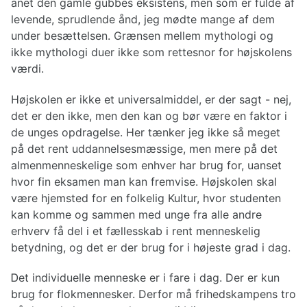
anet den gamle gubbes eksistens, men som er fulde af
levende, sprudlende ånd, jeg mødte mange af dem
under besættelsen. Grænsen mellem mythologi og
ikke mythologi duer ikke som rettesnor for højskolens
værdi.
Højskolen er ikke et universalmiddel, er der sagt - nej,
det er den ikke, men den kan og bør være en faktor i
de unges opdragelse. Her tænker jeg ikke så meget
på det rent uddannelsesmæssige, men mere på det
almenmenneskelige som enhver har brug for, uanset
hvor fin eksamen man kan fremvise. Højskolen skal
være hjemsted for en folkelig Kultur, hvor studenten
kan komme og sammen med unge fra alle andre
erhverv få del i et fællesskab i rent menneskelig
betydning, og det er der brug for i højeste grad i dag.
Ꭰet individuelle menneske er i fare i dag. Der er kun
brug for flokmennesker. Derfor må frihedskampens tro