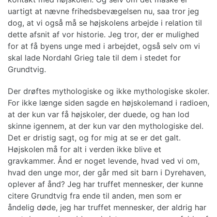
uartigt at nævne frihedsbevægelsen nu, saa tror jeg
dog, at vi også må se højskolens arbejde i relation til
dette afsnit af vor historie. Jeg tror, der er mulighed
for at få byens unge med i arbejdet, også selv om vi
skal lade Nordahl Grieg tale til dem i stedet for
Grundtvig.
Der drøftes mythologiske og ikke mythologiske skoler.
For ikke længe siden sagde en højskolemand i radioen,
at der kun var få højskoler, der duede, og han lod
skinne igennem, at der kun var den mythologiske del.
Det er dristig sagt, og for mig at se er det galt.
Højskolen må for alt i verden ikke blive et
gravkammer. Ånd er noget levende, hvad ved vi om,
hvad den unge mor, der går med sit barn i Dyrehaven,
oplever af ånd? Jeg har truffet mennesker, der kunne
citere Grundtvig fra ende til anden, men som er
åndelig døde, jeg har truffet mennesker, der aldrig har