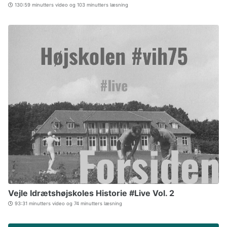
130:59 minutters video og 103 minutters læsning
Vejle Idrætshøjskoles Historie #Live Vol. 2
93:31 minutters video og 74 minutters læsning