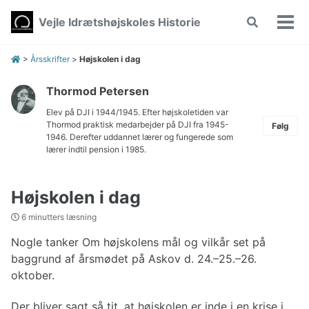
Skip
Skip
Skip
Vejle Idrætshøjskoles Historie
Toggle
to
to
to
Vis/
search
primary
content
footer
men
navigation
>
Årsskrifter
>
Højskolen i dag
Thormod Petersen
Elev på DJI i 1944/1945. Efter højskoletiden var
Thormod praktisk medarbejder på DJI fra 1945-
Følg
1946. Derefter uddannet lærer og fungerede som
lærer indtil pension i 1985.
Højskolen i dag
6 minutters læsning
Nogle tanker Om højskolens mål og vilkår set på
baggrund af årsmødet på Askov d. 24.–25.–26.
oktober.
Der bliver sagt så tit, at højskolen er inde i en krise i