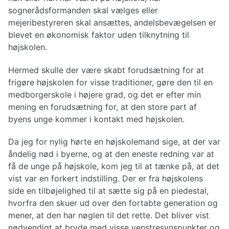
sognerådsformanden skal vælges eller
mejeribestyreren skal ansættes, andelsbevægelsen er
blevet en økonomisk faktor uden tilknytning til
højskolen.
Hermed skulle der være skabt forudsætning for at
frigøre højskolen for visse traditioner, gøre den til en
medborgerskole i højere grad, og det er efter min
mening en forudsætning for, at den store part af
byens unge kommer i kontakt med højskolen.
Da jeg for nylig hørte en højskolemand sige, at der var
åndelig nød i byerne, og at den eneste redning var at
få de unge på højskole, kom jeg til at tænke på, at det
vist var en forkert indstilling. Der er fra højskolens
side en tilbøjelighed til at sætte sig på en piedestal,
hvorfra den skuer ud over den fortabte generation og
mener, at den har nøglen til det rette. Det bliver vist
nødvendigt at bryde med visse venstresynspunkter og