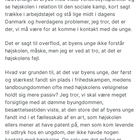
se højskolen i relation til den sociale kamp, kort sagt
trække i arbejdstøjet og stå lige midt i dagens
Danmark og hverdagens problemer, jeg tror, det er
der, vi må være for at komme i kontakt med de unge.
Det er sagt til overflod, at byens unge ikke forstår
højskolen, måske, men jeg er ved at tro, at det er
højskolens fejl.
Hvad var grunden til, at det var byens unge, der først
og stærkest fandt sin plads i frihedskampen, medens
landboungdommen ofte med højskolens velsignelse
holdt sig mere passiv? Jeg tror, vi skal være meget
forsigtige med at dømme byungdommen,
besættelsestiden viste, at den store del af byens unge
fandt ind i et fællesskab af en art, som højskolen
ellers mener at have patent på, men som kom levende
til udtryk hos en ungdom, der ikke havde nogen
kontakt med højskolen. Og selv om det måske er