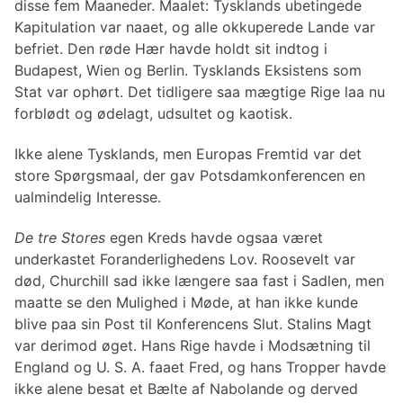
disse fem Maaneder. Maalet: Tysklands ubetingede
Kapitulation var naaet, og alle okkuperede Lande var
befriet. Den røde Hær havde holdt sit indtog i
Budapest, Wien og Berlin. Tysklands Eksistens som
Stat var ophørt. Det tidligere saa mægtige Rige laa nu
forblødt og ødelagt, udsultet og kaotisk.
Ikke alene Tysklands, men Europas Fremtid var det
store Spørgsmaal, der gav Potsdamkonferencen en
ualmindelig Interesse.
De tre Stores
egen Kreds havde ogsaa været
underkastet Foranderlighedens Lov. Roosevelt var
død, Churchill sad ikke længere saa fast i Sadlen, men
maatte se den Mulighed i Møde, at han ikke kunde
blive paa sin Post til Konferencens Slut. Stalins Magt
var derimod øget. Hans Rige havde i Modsætning til
England og U. S. A. faaet Fred, og hans Tropper havde
ikke alene besat et Bælte af Nabolande og derved