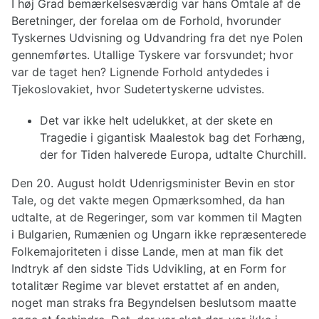
I høj Grad bemærkelsesværdig var hans Omtale af de
Beretninger, der forelaa om de Forhold, hvorunder
Tyskernes Udvisning og Udvandring fra det nye Polen
gennemførtes. Utallige Tyskere var forsvundet; hvor
var de taget hen? Lignende Forhold antydedes i
Tjekoslovakiet, hvor Sudetertyskerne udvistes.
Det var ikke helt udelukket, at der skete en
Tragedie i gigantisk Maalestok bag det Forhæng,
der for Tiden halverede Europa, udtalte Churchill.
Den 20. August holdt Udenrigsminister Bevin en stor
Tale, og det vakte megen Opmærksomhed, da han
udtalte, at de Regeringer, som var kommen til Magten
i Bulgarien, Rumænien og Ungarn ikke repræsenterede
Folkemajoriteten i disse Lande, men at man fik det
Indtryk af den sidste Tids Udvikling, at en Form for
totalitær Regime var blevet erstattet af en anden,
noget man straks fra Begyndelsen beslutsom maatte