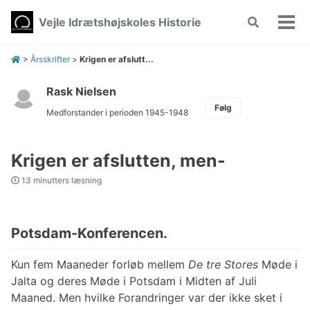
Skip
Skip
Skip
Vejle Idrætshøjskoles Historie
Toggle
to
to
to
Vis/
search
primary
content
footer
men
navigation
>
Årsskrifter
>
Krigen er afslutt...
Rask Nielsen
Følg
Medforstander i perioden 1945-1948
Krigen er afslutten, men-
13 minutters læsning
Potsdam-Konferencen.
Kun fem Maaneder forløb mellem
De tre Stores
Møde i
Jalta og deres Møde i Potsdam i Midten af Juli
Maaned. Men hvilke Forandringer var der ikke sket i