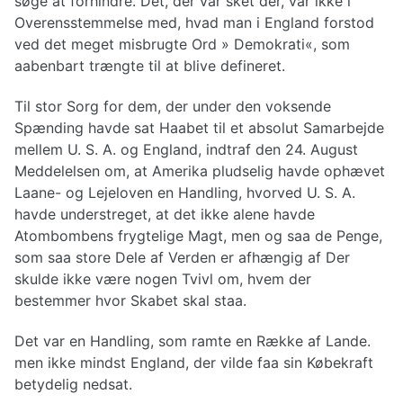
søge at forhindre. Det, der var sket der, var ikke i
Overensstemmelse med, hvad man i England forstod
ved det meget misbrugte Ord » Demokrati«, som
aabenbart trængte til at blive defineret.
Til stor Sorg for dem, der under den voksende
Spænding havde sat Haabet til et absolut Samarbejde
mellem U. S. A. og England, indtraf den 24. August
Meddelelsen om, at Amerika pludselig havde ophævet
Laane- og Lejeloven en Handling, hvorved U. S. A.
havde understreget, at det ikke alene havde
Atombombens frygtelige Magt, men og saa de Penge,
som saa store Dele af Verden er afhængig af Der
skulde ikke være nogen Tvivl om, hvem der
bestemmer hvor Skabet skal staa.
Det var en Handling, som ramte en Række af Lande.
men ikke mindst England, der vilde faa sin Købekraft
betydelig nedsat.