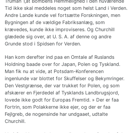
Truman 1,at Bombens Hemmelighed i den nuværende
Tid ikke skal meddeles noget som helst Land i Verden.
Andre Lande kunde vel fortsætte Forskningen, men
Bygningen af de vældige Fabriksanlæg, som
krævedes, kunde ikke improviseres. Og Churchill
glædede sig over, at U. S. A. af denne og andre
Grunde stod i Spidsen for Verden.
Han kom derefter ind paa en Omtale af Ruslands
Holdning baade over for Japan, Polen og Tyskland.
Man fik nu at vide, at Potsdam-Konferencen
ingenlunde var blottet for Skuffelser og Bekymringer.
Den Vestgrænse, der var trukket for Polen, og som
afskærer en Fjerdedel af Tysklands Landbrugsjord,
lovede ikke godt for Europas Fremtid. » Der er faa
Fortrin, som Polakkerne ikke ejer, og der er faa
Fejlgreb, de nogensinde har undgaaet, udtalte
Churchill.