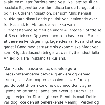
skabt en militær Barriere mod Vest. Nej, støttet til de
russiske Bajonetter var der i disse Lande foregaaet en
politisk Udrensningsaktion, der som Mindstemaal
skulde gøre disse Lande politisk venligtsindede over
for Rusland. En Aktion, der vel ikke var i
Overensstemmelse med de andre Allieredes Opfattelse
af Besættelsens Opgaver; men som havde den Fordel
at være en Kendsgerning. Ligeledes var Rusland straks
gaaet i Gang med at støtte sin økonomiske Magt ved
som Krigsskadeserstatninger at overflytte industrielle
Anlæg o. l. fra Tyskland til Rusland.
Man kunde maaske vente, det vilde gøre
Fredskonferencerne betydelig enklere og derved
lettere, naar Stormagterne saaledes hver for sig
gjorde politisk og økonomisk od med den slagne
Fjende og de smaa Lande, der eventuelt kom til at
ligge i Vejen for Stormagternes Fremtidsmaal. Dette
var dog ikke den alt beherskende Mening i Verden og