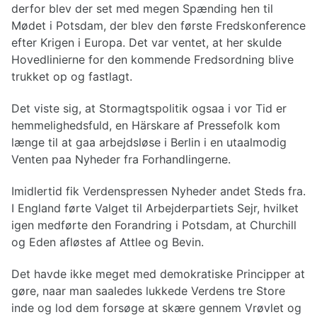
derfor blev der set med megen Spænding hen til
Mødet i Potsdam, der blev den første Fredskonference
efter Krigen i Europa. Det var ventet, at her skulde
Hovedlinierne for den kommende Fredsordning blive
trukket op og fastlagt.
Det viste sig, at Stormagtspolitik ogsaa i vor Tid er
hemmelighedsfuld, en Härskare af Pressefolk kom
længe til at gaa arbejdsløse i Berlin i en utaalmodig
Venten paa Nyheder fra Forhandlingerne.
Imidlertid fik Verdenspressen Nyheder andet Steds fra.
I England førte Valget til Arbejderpartiets Sejr, hvilket
igen medførte den Forandring i Potsdam, at Churchill
og Eden afløstes af Attlee og Bevin.
Det havde ikke meget med demokratiske Principper at
gøre, naar man saaledes lukkede Verdens tre Store
inde og lod dem forsøge at skære gennem Vrøvlet og