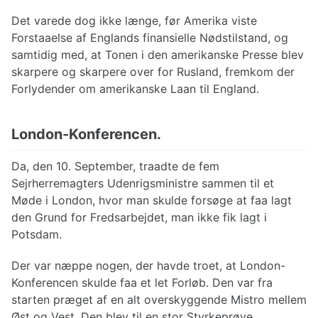
Det varede dog ikke længe, før Amerika viste
Forstaaelse af Englands finansielle Nødstilstand, og
samtidig med, at Tonen i den amerikanske Presse blev
skarpere og skarpere over for Rusland, fremkom der
Forlydender om amerikanske Laan til England.
London-Konferencen.
Da, den 10. September, traadte de fem
Sejrherremagters Udenrigsministre sammen til et
Møde i London, hvor man skulde forsøge at faa lagt
den Grund for Fredsarbejdet, man ikke fik lagt i
Potsdam.
Der var næppe nogen, der havde troet, at London-
Konferencen skulde faa et let Forløb. Den var fra
starten præget af en alt overskyggende Mistro mellem
Øst og Vest. Den blev til en stor Styrkeprøve,