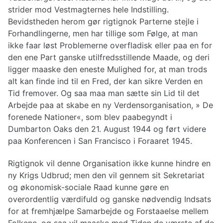
strider mod Vestmagternes hele Indstilling.
Bevidstheden herom gør rigtignok Parterne stejle i
Forhandlingerne, men har tillige som Følge, at man
ikke faar løst Problemerne overfladisk eller paa en for
den ene Part ganske utilfredsstillende Maade, og deri
ligger maaske den eneste Mulighed for, at man trods
alt kan finde ind til en Fred, der kan sikre Verden en
Tid fremover. Og saa maa man sætte sin Lid til det
Arbejde paa at skabe en ny Verdensorganisation, » De
forenede Nationer«, som blev paabegyndt i
Dumbarton Oaks den 21. August 1944 og ført videre
paa Konferencen i San Francisco i Foraaret 1945.
Rigtignok vil denne Organisation ikke kunne hindre en
ny Krigs Udbrud; men den vil gennem sit Sekretariat
og økonomisk-sociale Raad kunne gøre en
overordentlig værdifuld og ganske nødvendig Indsats
for at fremhjælpe Samarbejde og Forstaaelse mellem
Folkene, og saa vil maaske med Tiden de værste af de