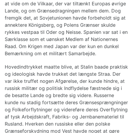
at vide om de Vilkaar, der var tiltænkt Europas øvrige
Lande, og om Grænsedragningen mellem dem. Dog
fremgik det, at Sovjetunionen havde forbeholdt sig at
annektere Königsberg, og Polens Grænser skulde
rykkes vestpaa til Oder og Neisse. Spanien var sat i en
Særklasse som et uønsket Medlem af Nationernes
Raad. Om Krigen med Japan var der kun en dunkel
Bemærkning om et militært Samarbejde.
Hovedindtrykket maatte blive, at Stalin baade praktisk
og ideologisk havde trukket det længste Straa. Der
var ikke truffet nogen Afgørelse, der kunde hindre, at
russisk militær og politisk Indflydelse fæstnede sig i
de besatte Lande og bredte sig videre. Russerne
kunde nu stadig fortsætte deres Grænsesprængninger
og Folkeforflytninger og videreføre deres Overflytning
af tysk Arbejdskraft, Fabriks- og Jernbanemateriel til
Rusland. Hverken den russiske eller den polske
Grænseforskydning mod Vest havde noget at gøre