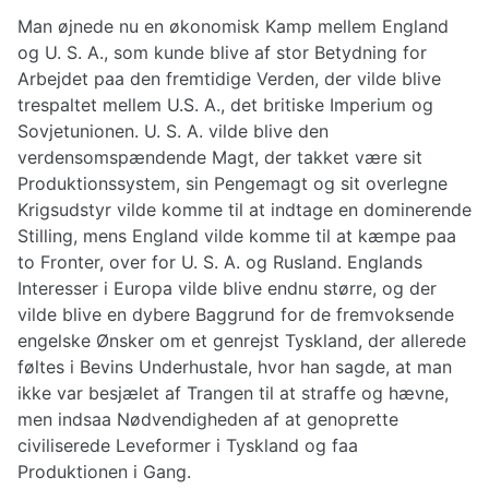
Man øjnede nu en økonomisk Kamp mellem England
og U. S. A., som kunde blive af stor Betydning for
Arbejdet paa den fremtidige Verden, der vilde blive
trespaltet mellem U.S. A., det britiske Imperium og
Sovjetunionen. U. S. A. vilde blive den
verdensomspændende Magt, der takket være sit
Produktionssystem, sin Pengemagt og sit overlegne
Krigsudstyr vilde komme til at indtage en dominerende
Stilling, mens England vilde komme til at kæmpe paa
to Fronter, over for U. S. A. og Rusland. Englands
Interesser i Europa vilde blive endnu større, og der
vilde blive en dybere Baggrund for de fremvoksende
engelske Ønsker om et genrejst Tyskland, der allerede
føltes i Bevins Underhustale, hvor han sagde, at man
ikke var besjælet af Trangen til at straffe og hævne,
men indsaa Nødvendigheden af at genoprette
civiliserede Leveformer i Tyskland og faa
Produktionen i Gang.