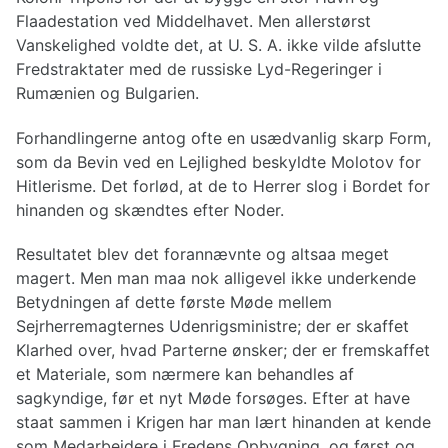
Flaadestation ved Middelhavet. Men allerstørst
Vanskelighed voldte det, at U. S. A. ikke vilde afslutte
Fredstraktater med de russiske Lyd-Regeringer i
Rumænien og Bulgarien.
Forhandlingerne antog ofte en usædvanlig skarp Form,
som da Bevin ved en Lejlighed beskyldte Molotov for
Hitlerisme. Det forlød, at de to Herrer slog i Bordet for
hinanden og skændtes efter Noder.
Resultatet blev det forannævnte og altsaa meget
magert. Men man maa nok alligevel ikke underkende
Betydningen af dette første Møde mellem
Sejrherremagternes Udenrigsministre; der er skaffet
Klarhed over, hvad Parterne ønsker; der er fremskaffet
et Materiale, som nærmere kan behandles af
sagkyndige, før et nyt Møde forsøges. Efter at have
staat sammen i Krigen har man lært hinanden at kende
som Medarbejdere i Fredens Opbygning, og først og