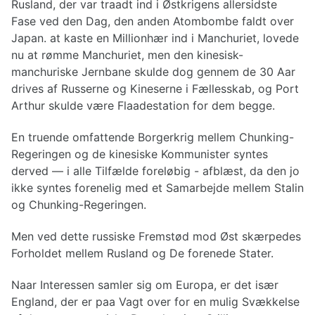
Rusland, der var traadt ind i Østkrigens allersidste
Fase ved den Dag, den anden Atombombe faldt over
Japan. at kaste en Millionhær ind i Manchuriet, lovede
nu at rømme Manchuriet, men den kinesisk-
manchuriske Jernbane skulde dog gennem de 30 Aar
drives af Russerne og Kineserne i Fællesskab, og Port
Arthur skulde være Flaadestation for dem begge.
En truende omfattende Borgerkrig mellem Chunking-
Regeringen og de kinesiske Kommunister syntes
derved — i alle Tilfælde foreløbig - afblæst, da den jo
ikke syntes forenelig med et Samarbejde mellem Stalin
og Chunking-Regeringen.
Men ved dette russiske Fremstød mod Øst skærpedes
Forholdet mellem Rusland og De forenede Stater.
Naar Interessen samler sig om Europa, er det især
England, der er paa Vagt over for en mulig Svækkelse