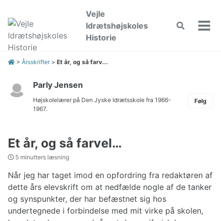
Skip
Skip
Skip
Vejle
to
to
to
Idrætshøjskoles
Toggle
primary
content
footer
Vis/
search
Historie
men
navigation
>
Årsskrifter
>
Et år, og så farv...
Parly Jensen
Højskolelærer på Den Jyske Idrætsskole fra 1966-
Følg
1967.
Et år, og så farvel…
5 minutters læsning
Når jeg har taget imod en opfordring fra redaktøren af
dette års elevskrift om at nedfælde nogle af de tanker
og synspunkter, der har befæstnet sig hos
undertegnede i forbindelse med mit virke på skolen,