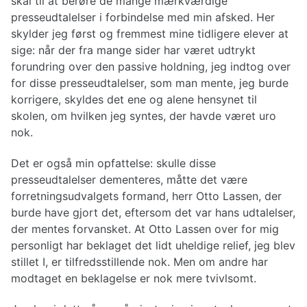
skal til at berøre de mange mærkværdige
presseudtalelser i forbindelse med min afsked. Her
skylder jeg først og fremmest mine tidligere elever at
sige: når der fra mange sider har været udtrykt
forundring over den passive holdning, jeg indtog over
for disse presseudtalelser, som man mente, jeg burde
korrigere, skyldes det ene og alene hensynet til
skolen, om hvilken jeg syntes, der havde været uro
nok.
Det er også min opfattelse: skulle disse
presseudtalelser dementeres, måtte det være
forretningsudvalgets formand, herr Otto Lassen, der
burde have gjort det, eftersom det var hans udtalelser,
der mentes forvansket. At Otto Lassen over for mig
personligt har beklaget det lidt uheldige relief, jeg blev
stillet I, er tilfredsstillende nok. Men om andre har
modtaget en beklagelse er nok mere tvivlsomt.