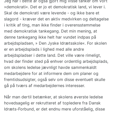
Jeg har i dette år også gjort mig visse tanker om vort
»demokrati«. Det er jo et demokratisk land, vi lever i.
Skal de demokrati være levende - og ikke bare et
slagord - kræver det en aktiv medvirken og deltagelse
i kritik af ting, man ikke finder i overensstemmelse
med demokratisk tankegang. Det min mening, at
denne tankegang ikke helt har vundet indpas på
arbejdspladsen, » Den Jyske Idrætsskole«. For skolen
er en arbejdsplads i lighed med alle andre
arbejdspladser i dette land. Det ville være rimeligt,
hvad der finder sted på enhver ordentlig arbejdsplads,
om skolens ledelse jævnligt havde sammenkaldt
medarbejdere for at informere dem om planer og
fremtidsudsigter, også selv om disse eventuelt skulle
gå på tværs af medarbejdernes interesser.
Når man dertil betænker, at skolens øverste ledelse
hovedsagelig er rekrutteret af topledere fra Dansk
Idræts-Forbund, er det endnu mere uforståelig, disse