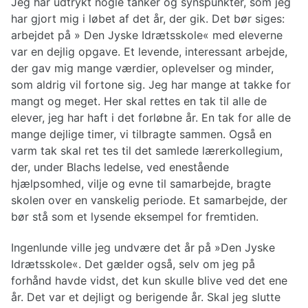
Jeg har udtrykt nogle tanker og synspunkter, som jeg
har gjort mig i løbet af det år, der gik. Det bør siges:
arbejdet på » Den Jyske Idrætsskole« med eleverne
var en dejlig opgave. Et levende, interessant arbejde,
der gav mig mange værdier, oplevelser og minder,
som aldrig vil fortone sig. Jeg har mange at takke for
mangt og meget. Her skal rettes en tak til alle de
elever, jeg har haft i det forløbne år. En tak for alle de
mange dejlige timer, vi tilbragte sammen. Også en
varm tak skal ret tes til det samlede lærerkollegium,
der, under Blachs ledelse, ved enestående
hjælpsomhed, vilje og evne til samarbejde, bragte
skolen over en vanskelig periode. Et samarbejde, der
bør stå som et lysende eksempel for fremtiden.
Ingenlunde ville jeg undvære det år på »Den Jyske
Idrætsskole«. Det gælder også, selv om jeg på
forhånd havde vidst, det kun skulle blive ved det ene
år. Det var et dejligt og berigende år. Skal jeg slutte