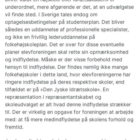
underordnet, mere afgørende er det, at en udvælgelse
vil finde sted. I Sverige tales endog om
optagelsesbetingelser på studenterplan. Det bliver
således en uddannelse af professionelle specialister,
og ikke en frivillig lederuddannelse på
folkehøjskoleplan. Det er over for disse eventuelle
planer elevforeningen skal rette sin opmærksomhed
og indflydelse. Måske er der visse forbehold med
hensyn til indflydelse. Der findes nemlig ikke mange
folkehøjskoler i dette land, hvor elevforeningerne har
ringere indflydelse på deres respektive skoler, end
tilfældet er på »Den Jyske Idrætsskole«. En
repræsentation i repræsentantskabet og
skoleudvalget er alt hvad denne indflydelse strækker
til. Der er virkelig en opgave for foreningen at arbejde
med: at få mere medindflydelse på skolens forhold og
fremtid.