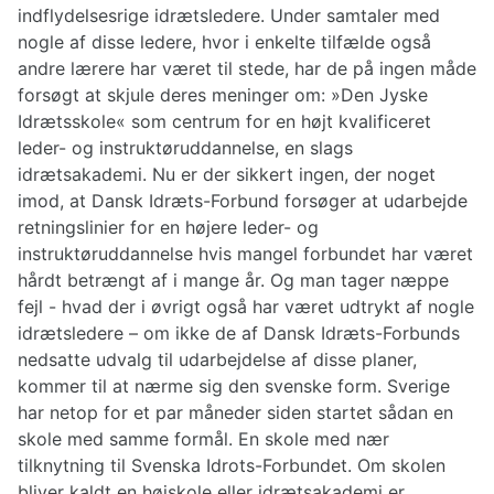
indflydelsesrige idrætsledere. Under samtaler med
nogle af disse ledere, hvor i enkelte tilfælde også
andre lærere har været til stede, har de på ingen måde
forsøgt at skjule deres meninger om: »Den Jyske
Idrætsskole« som centrum for en højt kvalificeret
leder- og instruktøruddannelse, en slags
idrætsakademi. Nu er der sikkert ingen, der noget
imod, at Dansk Idræts-Forbund forsøger at udarbejde
retningslinier for en højere leder- og
instruktøruddannelse hvis mangel forbundet har været
hårdt betrængt af i mange år. Og man tager næppe
fejl - hvad der i øvrigt også har været udtrykt af nogle
idrætsledere – om ikke de af Dansk Idræts-Forbunds
nedsatte udvalg til udarbejdelse af disse planer,
kommer til at nærme sig den svenske form. Sverige
har netop for et par måneder siden startet sådan en
skole med samme formål. En skole med nær
tilknytning til Svenska Idrots-Forbundet. Om skolen
bliver kaldt en højskole eller idrætsakademi er