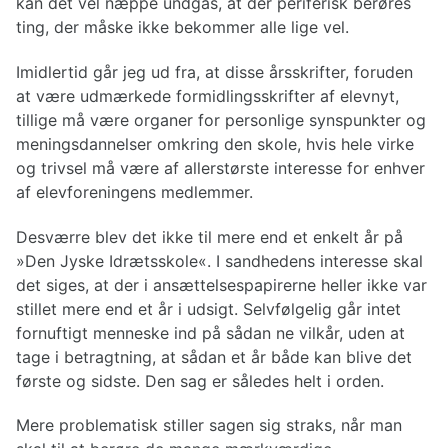
kan det vel næppe undgås, at der periferisk berøres
ting, der måske ikke bekommer alle lige vel.
Imidlertid går jeg ud fra, at disse årsskrifter, foruden
at være udmærkede formidlingsskrifter af elevnyt,
tillige må være organer for personlige synspunkter og
meningsdannelser omkring den skole, hvis hele virke
og trivsel må være af allerstørste interesse for enhver
af elevforeningens medlemmer.
Desværre blev det ikke til mere end et enkelt år på
»Den Jyske Idrætsskole«. I sandhedens interesse skal
det siges, at der i ansættelsespapirerne heller ikke var
stillet mere end et år i udsigt. Selvfølgelig går intet
fornuftigt menneske ind på sådan ne vilkår, uden at
tage i betragtning, at sådan et år både kan blive det
første og sidste. Den sag er således helt i orden.
Mere problematisk stiller sagen sig straks, når man