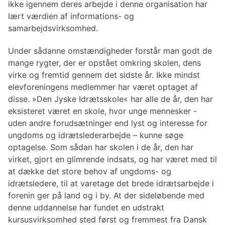
ikke igennem deres arbejde i denne organisation har
lært værdien af informations- og
samarbejdsvirksomhed.
Under sådanne omstændigheder forstår man godt de
mange rygter, der er opstået omkring skolen, dens
virke og fremtid gennem det sidste år. Ikke mindst
elevforeningens medlemmer har været optaget af
disse. »Den Jyske Idrætsskole« har alle de år, den har
eksisteret været en skole, hvor unge mennesker -
uden andre forudsætninger end lyst og interesse for
ungdoms og idrætslederarbejde – kunne søge
optagelse. Som sådan har skolen i de år, den har
virket, gjort en glimrende indsats, og har været med til
at dække det store behov af ungdoms- og
idrætsledere, til at varetage det brede idrætsarbejde i
forenin ger på land og i by. At der sideløbende med
denne uddannelse har fundet en udstrakt
kursusvirksomhed sted først og fremmest fra Dansk