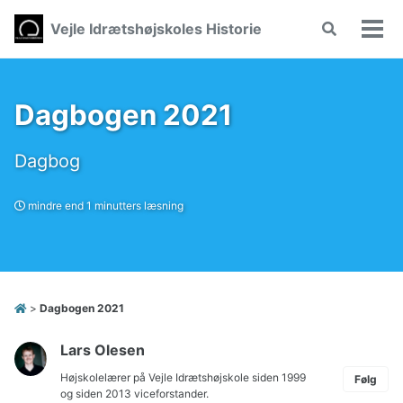
Skip
Skip
Skip
Vejle Idrætshøjskoles Historie
Toggle
to
to
to
Vis/
search
primary
content
footer
men
navigation
Dagbogen 2021
Dagbog
mindre end 1 minutters læsning
>
Dagbogen 2021
Lars Olesen
Højskolelærer på Vejle Idrætshøjskole siden 1999
Følg
og siden 2013 viceforstander.