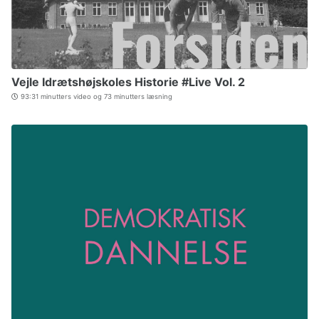
Vejle Idrætshøjskoles Historie #Live Vol. 2
93:31 minutters video og 73 minutters læsning