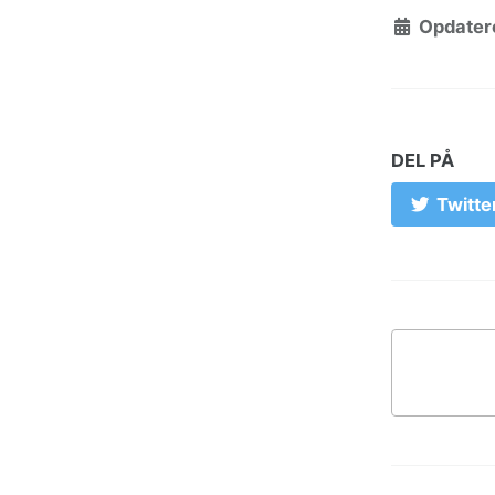
Opdatere
DEL PÅ
Twitte