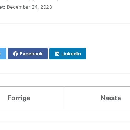
t:
December 24, 2023
r
Facebook
LinkedIn
Forrige
Næste