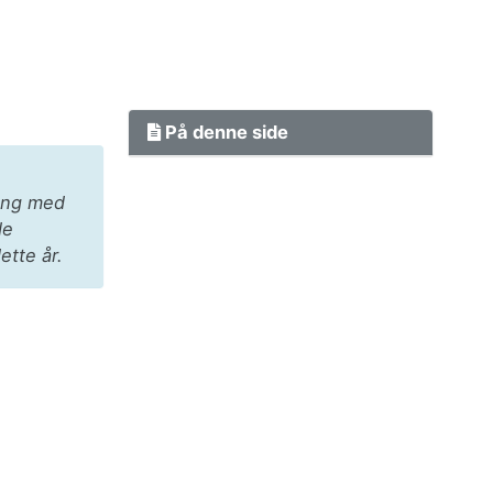
På denne side
gang med
de
ette år.