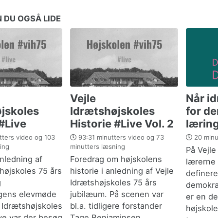
 DU OGSÅ LIDE
Vejle
Når i
jskoles
Idrætshøjskoles
for d
 #Live
Historie #Live Vol. 2
lærin
ters video og 103
93:31 minutters video og 73
20 minu
ing
minutters læsning
På Vejle
anledning af
Foredrag om højskolens
lærerne 
shøjskoles 75 års
historie i anledning af Vejle
definere
g
Idrætshøjskoles 75 års
demokra
ngens elevmøde
jubilæum. På scenen var
er en de
e Idrætshøjskoles
bl.a. tidligere forstander
højskole
ive var der besøg
Tage Benjaminsen.