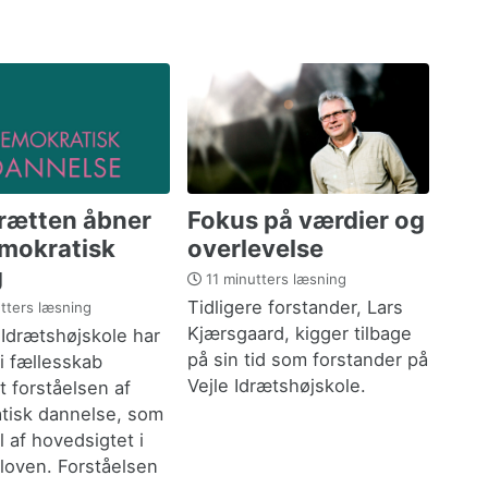
drætten åbner
Fokus på værdier og
emokratisk
overlevelse
g
11 minutters læsning
Tidligere forstander, Lars
tters læsning
Kjærsgaard, kigger tilbage
 Idrætshøjskole har
på sin tid som forstander på
i fællesskab
Vejle Idrætshøjskole.
t forståelsen af
tisk dannelse, som
l af hovedsigtet i
loven. Forståelsen