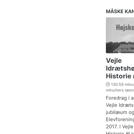
MÅSKE KAN
Vejle
Idrætshø
Historie
130:59 minut
minutters læsn
Foredrag i 
Vejle Idræt
jubilæum o
Elevforeni
2017. I Vejl
Historie #L