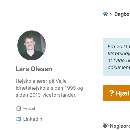
>
Dagbo
Fra 2021 t
Idrætshøjs
at fylde 
dokument,
Lars Olesen
Højskolelærer på Vejle
Idrætshøjskole siden 1999 og
Hjælp
siden 2013 viceforstander.
Email
Linkedin
Nøgleor