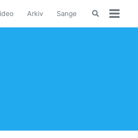
ideo
Arkiv
Sange
Toggle
Vis/skj
search
menu