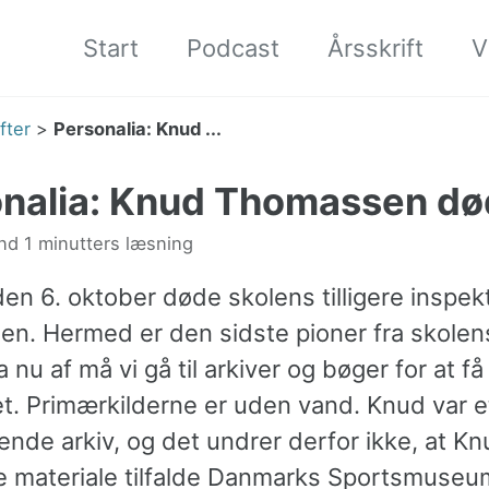
Start
Podcast
Årsskrift
V
fter
>
Personalia: Knud ...
nalia: Knud Thomassen dø
d 1 minutters læsning
en 6. oktober døde skolens tіlligere inspek
n. Hermed er den sidste pioner fra skolen
a nu af må vi gå til arkiver og bøger for at få
t. Primærkilderne er uden vand. Knud var e
de arkiv, og det undrer derfor ikke, at Knu
ke materiale tilfalde Danmarks Sportsmuseu