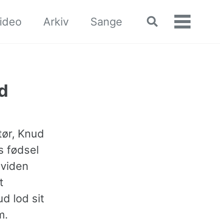
ideo
Arkiv
Sange
Toggle
Vis/skj
search
menu
d
tør, Knud
s fødsel
 viden
t
d lod sit
m.