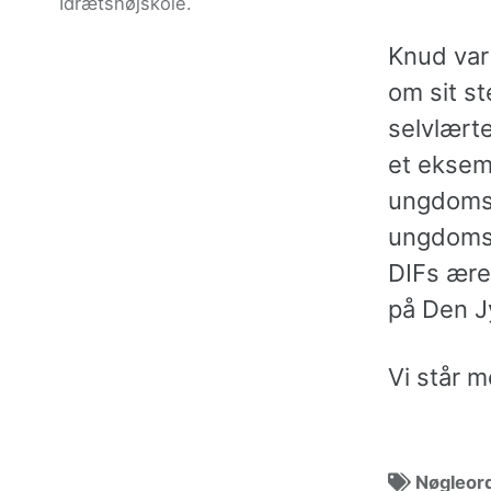
Idrætshøjskole.
Knud var 
om sit s
selvlærte
et eksemp
ungdomså
ungdomsu
DIFs æres
på Den J
Vi står 
Nøgleor