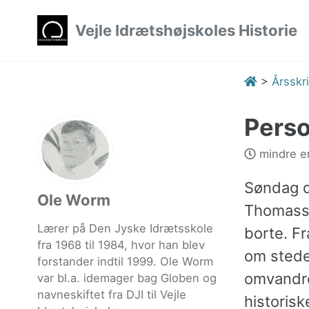
Skip
Skip
Skip
Vejle Idrætshøjskoles Historie
to
to
to
primary
content
footer
navigation
>
Årsskri
Perso
mindre en
Søndag d
Ole Worm
Thomasse
Lærer på Den Jyske Idrætsskole
borte. Fr
fra 1968 til 1984, hvor han blev
om stede
forstander indtil 1999. Ole Worm
omvandren
var bl.a. idemager bag Globen og
navneskiftet fra DJI til Vejle
historis