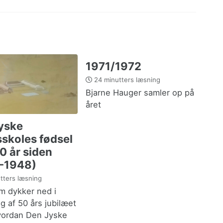
1971/1972
24 minutters læsning
Bjarne Hauger samler op på
året
yske
sskoles fødsel
50 år siden
-1948)
tters læsning
m dykker ned i
g af 50 års jubilæet
hvordan Den Jyske