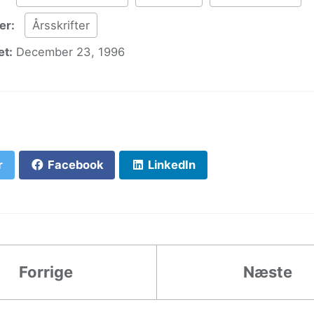
er:
Årsskrifter
t:
December 23, 1996
r
Facebook
LinkedIn
Forrige
Næste