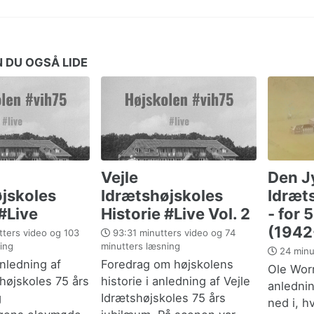
 DU OGSÅ LIDE
Vejle
Den J
jskoles
Idrætshøjskoles
Idræt
 #Live
Historie #Live Vol. 2
- for 
(1942
ters video og 103
93:31 minutters video og 74
ing
minutters læsning
24 minu
anledning af
Foredrag om højskolens
Ole Wor
shøjskoles 75 års
historie i anledning af Vejle
anlednin
g
Idrætshøjskoles 75 års
ned i, 