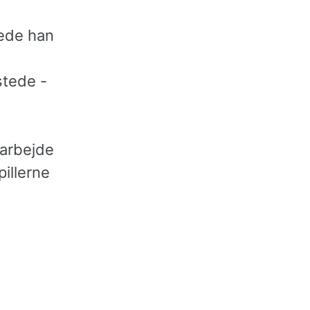
nede han
 stede -
 arbejde
pillerne