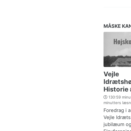
MÅSKE KAN
Vejle
Idrætshø
Historie
130:59 minut
minutters læsn
Foredrag i 
Vejle Idræt
jubilæum o