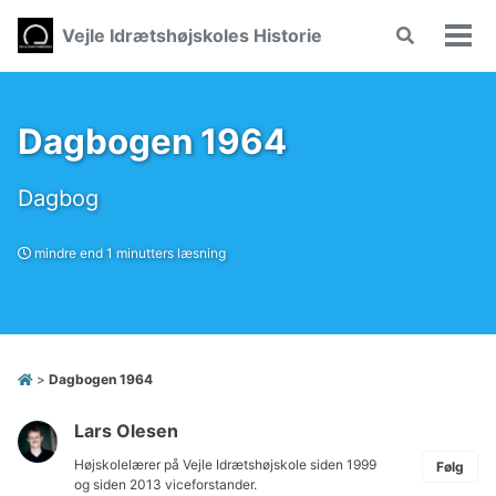
Skip
Skip
Skip
Vejle Idrætshøjskoles Historie
Toggle
to
to
to
Vis/
search
primary
content
footer
men
navigation
Dagbogen 1964
Dagbog
mindre end 1 minutters læsning
>
Dagbogen 1964
Lars Olesen
Højskolelærer på Vejle Idrætshøjskole siden 1999
Følg
og siden 2013 viceforstander.