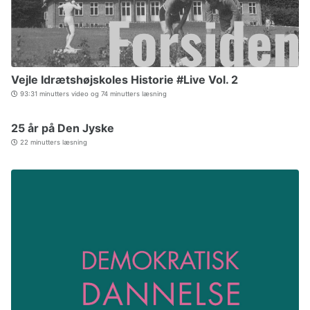
Vejle Idrætshøjskoles Historie #Live Vol. 2
93:31 minutters video og 74 minutters læsning
25 år på Den Jyske
22 minutters læsning