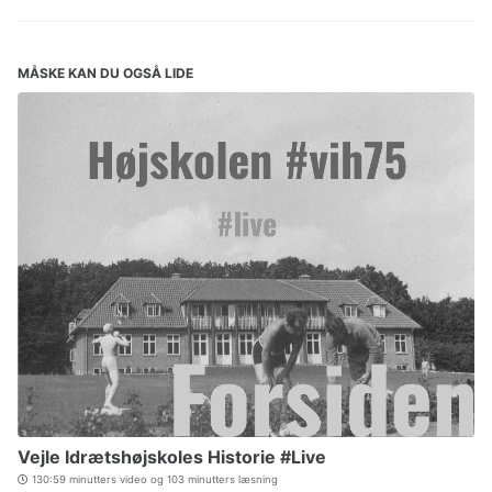
MÅSKE KAN DU OGSÅ LIDE
Vejle Idrætshøjskoles Historie #Live
130:59 minutters video og 103 minutters læsning