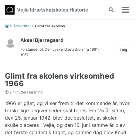
Skip
Skip
Skip
Vejle Idrætshøjskoles Historie
Toggle
to
to
to
Vis/
search
primary
content
footer
men
navigation
>
Årsskrifter
>
Glimt fra skolens...
Aksel Bjerregaard
Forstander på Den Jyske Idrætsskole fra 1961-
Følg
1967.
Glimt fra skolens virksomhed
1966
2 minutters læsning
1966 er gået, og vi ser frem til det kommende år, hvor
forskellige begivenheder skal fejres. For 25 år siden,
den 25. januar 1942, blev det besluttet, at skolen
skulle placeres i Vejle, og den 16. juni samme år blev
det første spadestik taget, og samme dag blev Knud