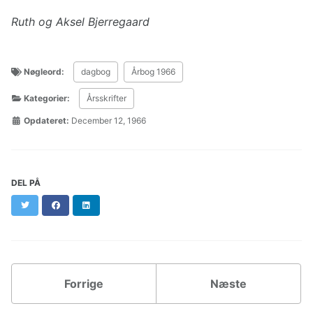
Ruth og Aksel Bjerregaard
Nøgleord:
dagbog
Årbog 1966
Kategorier:
Årsskrifter
Opdateret:
December 12, 1966
DEL PÅ
Twitter
Facebook
LinkedIn
Forrige
Næste