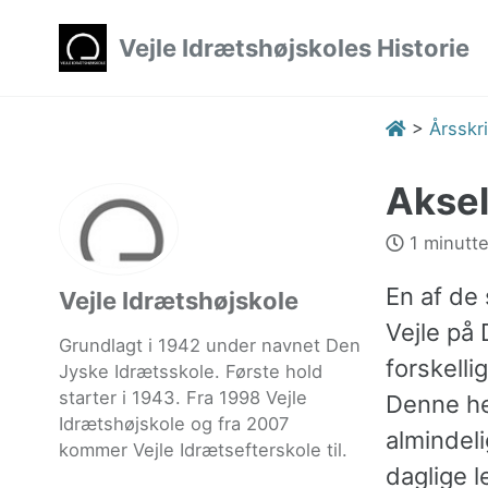
Skip
Skip
Skip
Vejle Idrætshøjskoles Historie
to
to
to
primary
content
footer
navigation
>
Årsskri
Aksel
1 minutte
En af de 
Vejle Idrætshøjskole
Vejle på
Grundlagt i 1942 under navnet Den
forskell
Jyske Idrætsskole. Første hold
starter i 1943. Fra 1998 Vejle
Denne her
Idrætshøjskole og fra 2007
almindel
kommer Vejle Idrætsefterskole til.
daglige 