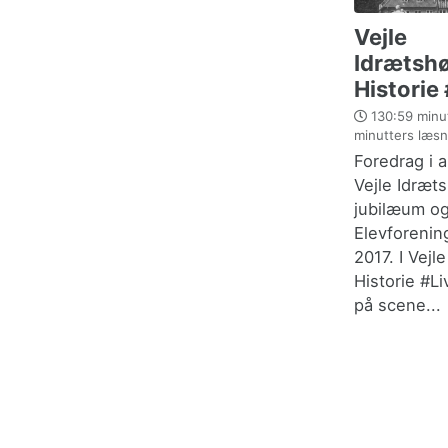
Vejle
Idrætshø
Historie
130:59 minut
minutters læsn
Foredrag i 
Vejle Idræt
jubilæum o
Elevforeni
2017. I Vejl
Historie #L
på scene...