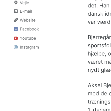
Vejle
det. Han 
E-mail
dansk idr
Website
var værd 
Facebook
Bjerregår
Youtube
sportsfol
Instagram
hjælpe, o
været ma
nydt glæ
Aksel Bje
med de o
trænings
1. decem