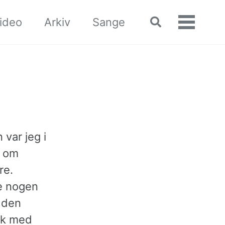
ideo
Arkiv
Sange
Toggle
Vis/skj
search
menu
 var jeg i
t om
re.
ke nogen
 den
ok med