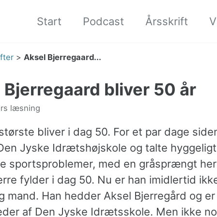
Start
Podcast
Årsskrift
V
fter
>
Aksel Bjerregaard...
 Bjerregaard bliver 50 år
rs læsning
største bliver i dag 50. For et par dage siden
 Den Jyske Idrætshøjskole og talte hyggelig
ige sportsproblemer, med en gråsprængt her
re fylder i dag 50. Nu er han imidlertid ik
ig mand. Han hedder Aksel Bjerregård og er
leder af Den Jyske Idrætsskole. Men ikke n