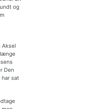
rundt og
om
m Aksel
n længe
msens
or Den
 har sat
modtage
, men