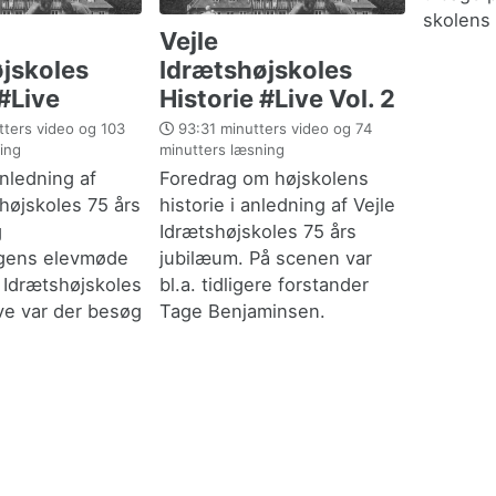
skolens 
Vejle
jskoles
Idrætshøjskoles
 #Live
Historie #Live Vol. 2
ters video og 103
93:31 minutters video og 74
ing
minutters læsning
anledning af
Foredrag om højskolens
shøjskoles 75 års
historie i anledning af Vejle
g
Idrætshøjskoles 75 års
ngens elevmøde
jubilæum. På scenen var
e Idrætshøjskoles
bl.a. tidligere forstander
ive var der besøg
Tage Benjaminsen.