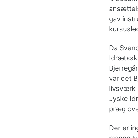
ansættels
gav instr
kursusle
Da Svend
Idrætssk
Bjerregår
var det 
livsværk 
Jyske Idr
præg over
Der er in
mange ly