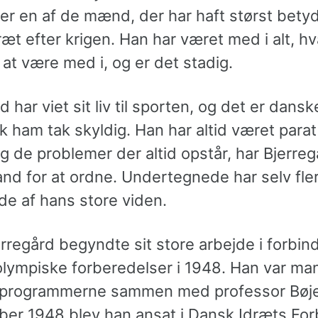
er en af de mænd, der har haft størst betyd
æt efter krigen. Han har været med i alt, h
at være med i, og er det stadig.
d har viet sit liv til sporten, og det er dansk
k ham tak skyldig. Han har altid været parat t
g de problemer der altid opstår, har Bjerre
nd for at ordne. Undertegnede har selv fle
de af hans store viden.
rregård begyndte sit store arbejde i forbin
lympiske forberedelser i 1948. Han var m
programmerne sammen med professor Bøje
ber 1948 blev han ansat i Dansk Idræts Fo