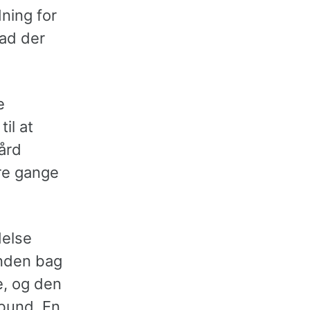
ning for
vad der
e
il at
gård
re gange
delse
anden bag
, og den
rbund. En