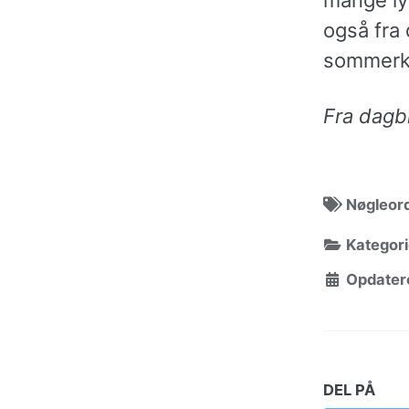
også fra 
sommerku
Fra dagbl
Nøgleor
Kategori
Opdatere
DEL PÅ