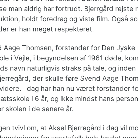
e man aldrig har fortrudt. Bjerrgård rejste 
uktion, holdt foredrag og viste film. Også s
der er han meget respekteret.
 Aage Thomsen, forstander for Den Jyske
ole i Vejle, i begyndelsen af 1961 døde, ko
ds navn naturligvis straks på tale, og inde
Bjerregård, der skulle føre Svend Aage Tho
videre. I dag har han nu været forstander f
ætsskole i 6 år, og ikke mindst hans person
 skolen i de senere år.
gen tvivl om, at Aksel Bjerregård i dag vil 
kønskninger fra sportsfolk hele landet over