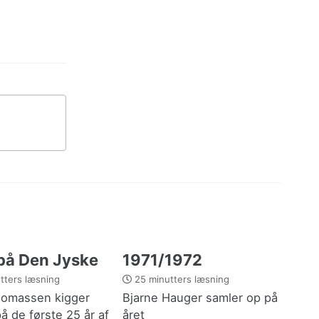
 på Den Jyske
1971/1972
tters læsning
25 minutters læsning
omassen kigger
Bjarne Hauger samler op på
på de første 25 år af
året