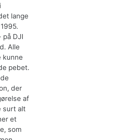
i
det lange
 1995.
 på DJI
d. Alle
pe kunne
de pebet.
nde
on, der
ørelse af
surt alt
er et
ve, som
 men