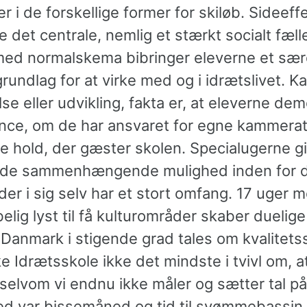
r i de forskellige former for skiløb. Sideeff
te det centrale, nemlig et stærkt socialt fæl
ed normalskema bibringer eleverne et sær
rundlag for at virke med og i idrætslivet. Ka
e eller udvikling, fakta er, at eleverne de
ce, om de har ansvaret for egne kammerate
 hold, der gæster skolen. Specialugerne g
de sammenhængende mulighed inden for 
er i sig selv har et stort omfang. 17 uger 
elig lyst til få kulturområder skaber duelige
 Danmark i stigende grad tales om kvalitetss
 Idrætsskole ikke det mindste i tvivl om, a
, selvom vi endnu ikke måler og sætter tal på 
d var bissemåned og tid til svømmebassin. 