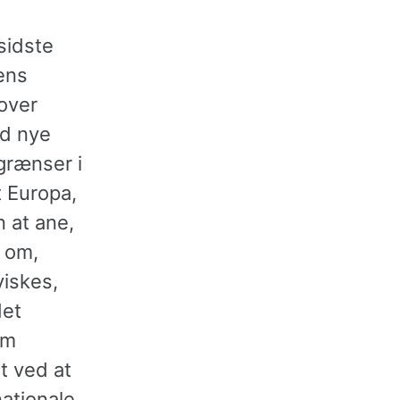
sidste
ens
 over
od nye
grænser i
t Europa,
 at ane,
t om,
viskes,
det
om
t ved at
nationale.