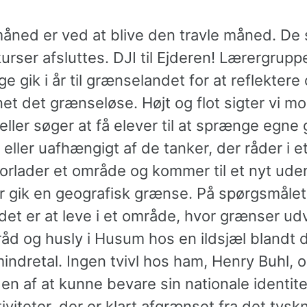
åned er ved at blive den travle måned. De 
rser afsluttes. DJI til Ejderen! Lærergrupp
e gik i år til grænselandet for at reflektere
t det grænseløse. Højt og flot sigter vi m
ller søger at få elever til at sprænge egne 
eller uafhængigt af de tanker, der råder i e
orlader et område og kommer til et nyt uden
er gik en geografisk grænse. På spørgsmåle
det er at leve i et område, hvor grænser ud
råd og husly i Husum hos en ildsjæl blandt 
indretal. Ingen tvivl hos ham, Henry Buhl, 
en af at kunne bevare sin nationale identite
iviteter, der er klart afgrænset fra det tysk