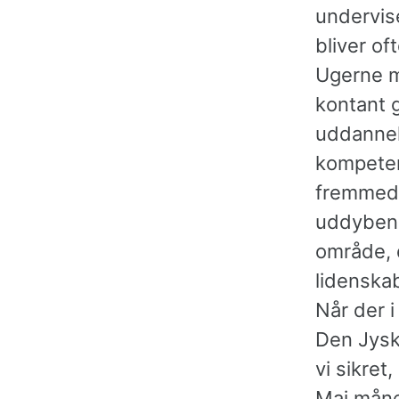
undervise
bliver of
Ugerne m
kontant g
uddannels
kompeten
fremmede
uddyben
område, d
lidenskab
Når der i
Den Jyske
vi sikret
Maj måne