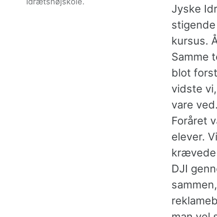
Idrætshøjskole.
Jyske Id
stigende 
kursus. Å
Samme te
blot fors
vidste vi
vare ved
Foråret 
elever. V
krævede i
DJI genn
sammen, 
reklameb
man vel 