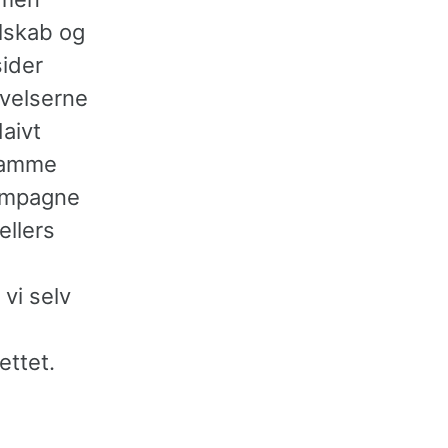
lskab og
sider
ivelserne
Naivt
 samme
ampagne
ellers
vi selv
ettet.