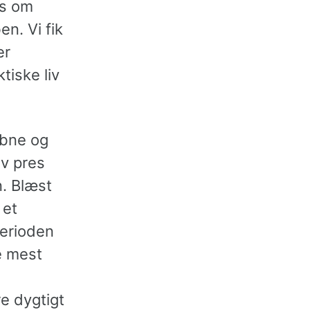
es om
en. Vi fik
er
tiske liv
åbne og
ev pres
n. Blæst
 et
perioden
de mest
re dygtigt