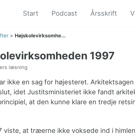
Start
Podcast
Årsskrift
V
fter
>
Højskolevirksomhe...
kolevirksomheden 1997
ers læsning
r ikke en sag for højesteret. Arkitektsagen
 slut, idet Justitsministeriet ikke fandt arkit
rincipiel, at den kunne klare en tredje retsi
 viste, at træerne ikke voksede ind i himle