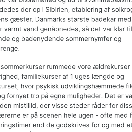
edes der op i Sibirien, etablering af solkrog
ns gæster. Danmarks største badekar me
 varmt vand genåbnedes, så det var klar til
de og badenydende sommernymfer og
renge.
 sommerkurser rummede vore ældrekurser 
righed, familiekurser af 1 uges længde og
kurset, hvor psykisk udviklingshæmmede fi
g fornyet tro på egne muligheder. Det er va
 den mistillid, der visse steder råder for dis
Lærerne er på scenen hele ugen - ofte med f
ningstimer end de godskrives for og med e