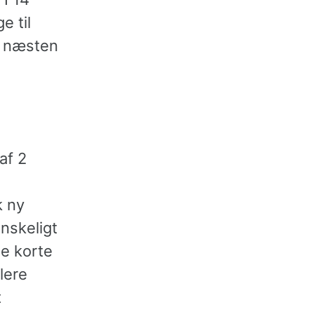
e til
d næsten
af 2
k ny
nskeligt
se korte
lere
t