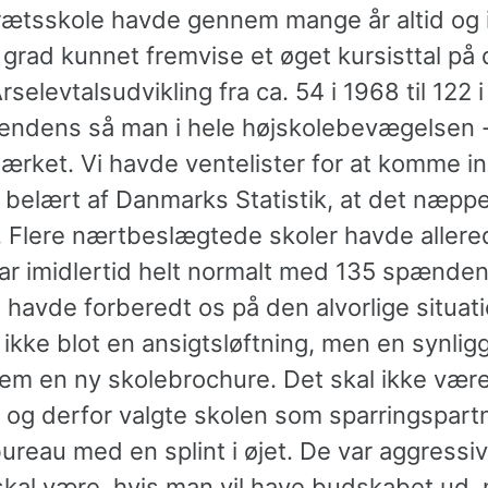
rætsskole havde gennem mange år altid og 
grad kunnet fremvise et øget kursisttal på 
rselevtalsudvikling fra ca. 54 i 1968 til 122 i
ndens så man i hele højskolebevægelsen -
tærket. Vi havde ventelister for at komme in
, belært af Danmarks Statistik, at det næp
. Flere nærtbeslægtede skoler havde allere
var imidlertid helt normalt med 135 spænde
i havde forberedt os på den alvorlige situati
kke blot en ansigtsløftning, men en synligg
em en ny skolebrochure. Det skal ikke være 
og derfor valgte skolen som sparringspartn
ureau med en splint i øjet. De var aggressi
skal være, hvis man vil have budskabet ud,