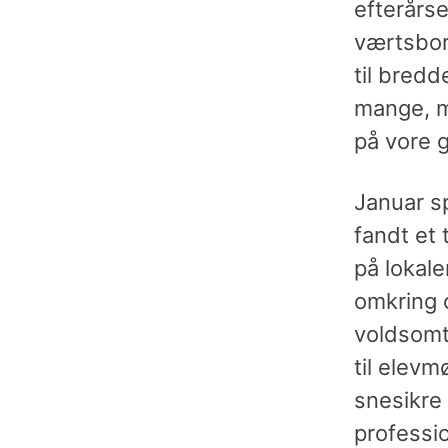
efterårs
værtsbord
til bred
mange, me
på vore 
Januar s
fandt et 
på lokale
omkring o
voldsomt
til elevm
snesikre 
professio