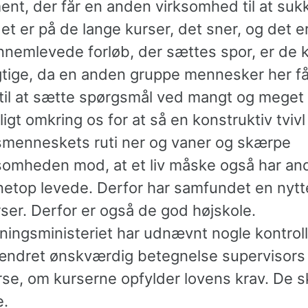
nt, der får en anden virksomhed til at suk
t er på de lange kurser, det sner, og det er
nnemlevede forløb, der sættes spor, er de 
igtige, da en anden gruppe mennesker her få
d til at sætte spørgsmål ved mangt og meget
ligt omkring os for at så en konstruktiv tviv
menneskets ruti ner og vaner og skærpe
mheden mod, at et liv måske også har and
netop levede. Derfor har samfundet en nytt
ser. Derfor er også de god højskole.
ningsministeriet har udnævnt nogle kontroll
ndret ønskværdig betegnelse supervisors 
rse, om kurserne opfylder lovens krav. De 
e.