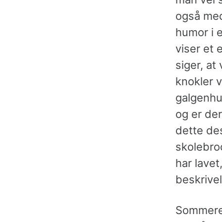
også med
humor i e
viser et
siger, at
knokler 
galgenhu
og er der
dette des
skolebro
har lavet
beskrivel
Sommeren