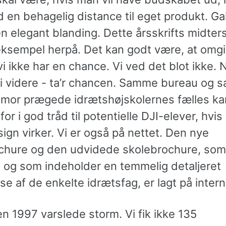
 en behagelig distance til eget produkt. Ga
n elegant blanding. Dette årsskrifts midter
 eksempel herpå. Det kan godt være, at omg
 vi ikke har en chance. Vi ved det blot ikke. 
vi videre - ta’r chancen. Samme bureau og
mor prægede idrætshøjskolernes fælles k
for i god tråd til potentielle DJI-elever, hvis 
ign virker. Vi er også på nettet. Den nye
chure og den udvidede skolebrochure, som 
, og som indeholder en temmelig detaljeret
se af de enkelte idrætsfag, er lagt på intern
 1997 varslede storm. Vi fik ikke 135