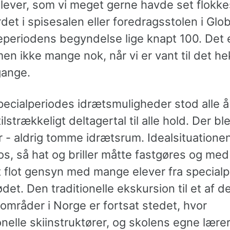
elever, som vi meget gerne havde set flokk
et i spisesalen eller foredragsstolen i Glob
deperiodens begyndelse lige knapt 100. Det 
n ikke mange nok, når vi er vant til det hek
gange.
pecialperiodes idrætsmuligheder stod alle 
tilstrækkeligt deltagertal til alle hold. Der bl
r - aldrig tomme idrætsrum. Idealsituatione
s, så hat og briller måtte fastgøres og med
 flot gensyn med mange elever fra special
ødet. Den traditionelle ekskursion til et af 
områder i Norge er fortsat stedet, hvor
nelle skiinstruktører, og skolens egne lære