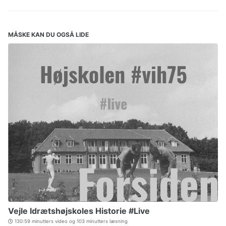
MÅSKE KAN DU OGSÅ LIDE
Vejle Idrætshøjskoles Historie #Live
130:59 minutters video og 103 minutters læsning