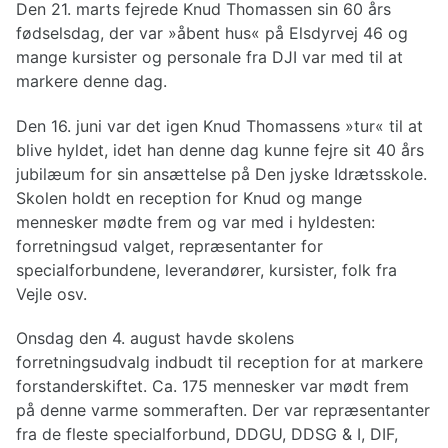
Den 21. marts fejrede Knud Thomassen sin 60 års
fødselsdag, der var »åbent hus« på Elsdyrvej 46 og
mange kursister og personale fra DJI var med til at
markere denne dag.
Den 16. juni var det igen Knud Thomassens »tur« til at
blive hyldet, idet han denne dag kunne fejre sit 40 års
jubilæum for sin ansættelse på Den jyske Idrætsskole.
Skolen holdt en reception for Knud og mange
mennesker mødte frem og var med i hyldesten:
forretningsud valget, repræsentanter for
specialforbundene, leverandører, kursister, folk fra
Vejle osv.
Onsdag den 4. august havde skolens
forretningsudvalg indbudt til reception for at markere
forstanderskiftet. Ca. 175 mennesker var mødt frem
på denne varme sommeraften. Der var repræsentanter
fra de fleste specialforbund, DDGU, DDSG & I, DIF,