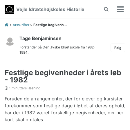
Skip
Skip
Skip
Vejle Idrætshøjskoles Historie
Toggle
to
to
to
Vis/
search
primary
content
footer
men
navigation
>
Årsskrifter
>
Festlige begivenh...
Tage Benjaminsen
Forstander på Den Jyske Idrætsskole fra 1982-
Følg
1984.
Festlige begivenheder i årets løb
- 1982
1 minutters læsning
Foruden de arrangementer, der for elever og kursister
forekommer som festlige dage i løbet af deres ophold,
har der i 1982 været forskellige begivenheder, der her
kort skal omtales.