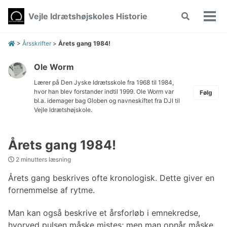
Skip
Skip
Skip
Vejle Idrætshøjskoles Historie
Toggle
to
to
to
Vis/
search
primary
content
footer
men
navigation
>
Årsskrifter
>
Årets gang 1984!
Ole Worm
Lærer på Den Jyske Idrætsskole fra 1968 til 1984,
hvor han blev forstander indtil 1999. Ole Worm var
Følg
bl.a. idemager bag Globen og navneskiftet fra DJI til
Vejle Idrætshøjskole.
Årets gang 1984!
2 minutters læsning
Årets gang beskrives ofte kronologisk. Dette giver en
fornemmelse af rytme.
Man kan også beskrive et årsforløb i emnekredse,
hvorved pulsen måske mistes; men man opnår måske