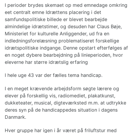
I perioder brydes skemaet op med emnedage omkring
eet centralt emne Idrættens placering i det
samfundspolitiske billede er blevet bearbejde
almindelige idrætstimer, og desuden har Claus Bøje,
Ministeriet for kulturelle Anliggender, ud fra en
indledningsforelæsning problematiseret forskellige
idrætspolitiske indgange. Denne opstart efterfølges af
en noget dybere bearbejdning på linieperioden, hvor
eleverne har større idrætslig erfaring
I hele uge 43 var der fælles tema handicap.
I en meget krævende arbejdsform søgte lærere og
elever på forskellig vis, radiomediet, plakatkunst,
dukketeater, musical, digteværksted m.m. at udtrykke
deres syn på de handicappedes situation i dagens
Danmark.
Hver gruppe har igen i år været på friluftstur med