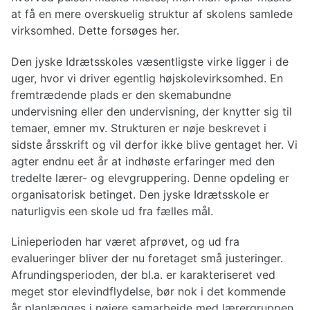
at få en mere overskuelig struktur af skolens samlede
virksomhed. Dette forsøges her.
Den jyske Idrætsskoles væsentligste virke ligger i de
uger, hvor vi driver egentlig højskolevirksomhed. En
fremtrædende plads er den skemabundne
undervisning eller den undervisning, der knytter sig til
temaer, emner mv. Strukturen er nøje beskrevet i
sidste årsskrift og vil derfor ikke blive gentaget her. Vi
agter endnu eet år at indhøste erfaringer med den
tredelte lærer- og elevgruppering. Denne opdeling er
organisatorisk betinget. Den jyske Idrætsskole er
naturligvis een skole ud fra fælles mål.
Linieperioden har været afprøvet, og ud fra
evalueringer bliver der nu foretaget små justeringer.
Afrundingsperioden, der bl.a. er karakteriseret ved
meget stor elevindflydelse, bør nok i det kommende
år planlægges i nøjere samarbejde med lærergruppen,