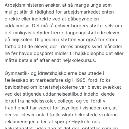
Arbejdsministeren ønsker, at så mange unge som
muligt står til rådighed for arbejdsmarkedet enten
direkte eller indirekte ved at påbegynde en
uddannelse. Det må få enhver borgers støtte, selv om
det muligvis betyder færre dagpengestøttede elever
på højskolen. Uligheden i støtten var også for stor i
forhold til de elever, der i deres ansigts sved måneder
ne før havde opsparet midler til højskoleopholdet eller
måtte betale af efter endt højskolekursus.
Gymnastik- og idrætshøjskolerne besluttede i
fællesskab at markedsføre sig i 1995, fordi folks
bevidsthed om idrætshøjskolerne var blevet svækket
ved det stigende uddannelsestilbud indehol dende
idræt fra handelsskoler, college, og vel fordi vi
traditionelt har været for usynlige i visheden om, at
der var elever nok. I fællesskab bekostede skolerne
reklameringen uden at spørge Højskolernes
Sekretariatet, uden dog at det skal opfattes som en