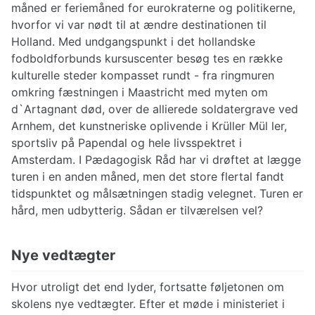
måned er feriemåned for eurokraterne og politikerne,
hvorfor vi var nødt til at ændre destinationen til
Holland. Med undgangspunkt i det hollandske
fodboldforbunds kursuscenter besøg tes en række
kulturelle steder kompasset rundt - fra ringmuren
omkring fæstningen i Maastricht med myten om
d`Artagnant død, over de allierede soldatergrave ved
Arnhem, det kunstneriske oplivende i Krüller Mül ler,
sportsliv på Papendal og hele livsspektret i
Amsterdam. I Pædagogisk Råd har vi drøftet at lægge
turen i en anden måned, men det store flertal fandt
tidspunktet og målsætningen stadig velegnet. Turen er
hård, men udbytterig. Sådan er tilværelsen vel?
Nye vedtægter
Hvor utroligt det end lyder, fortsatte føljetonen om
skolens nye vedtægter. Efter et møde i ministeriet i