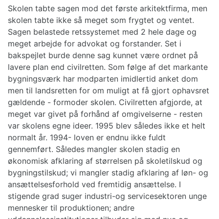
Skolen tabte sagen mod det første arkitektfirma, men
skolen tabte ikke så meget som frygtet og ventet.
Sagen belastede retssystemet med 2 hele dage og
meget arbejde for advokat og forstander. Set i
bakspejlet burde denne sag kunnet være ordnet på
lavere plan end civilretten. Som følge af det markante
bygningsværk har modparten imidlertid anket dom
men til landsretten for om muligt at få gjort ophavsret
gældende - formoder skolen. Civilretten afgjorde, at
meget var givet på forhånd af omgivelserne - resten
var skolens egne ideer. 1995 blev således ikke et helt
normalt år. 1994- loven er endnu ikke fuldt
gennemført. Således mangler skolen stadig en
økonomisk afklaring af størrelsen på skoletilskud og
bygningstilskud; vi mangler stadig afklaring af løn- og
ansættelsesforhold ved fremtidig ansættelse. I
stigende grad suger industri-og servicesektoren unge
mennesker til produktionen; andre