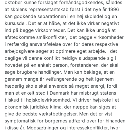
oktober kunne forslaget forhåndsgodkendes, således
at skolens repræsentantskab først i det nye år 1996
kan godkende separationen i en høj skoledel og en
kursusdel. Det er at håbe, at det ikke virker negativt
ind på begge virksomheder. Det kan ikke undgå at
afstedkomme småkonflikter, idet begge virksomheder
i retfærdig ansvarsfølelse over for deres respektive
arbejdsgivere søger at optimere eget arbejde. I det
daglige vil denne konflikt heldigvis udspænde sig i
hovedet på en enkelt person, forstanderen, der skal
søge brugbare handlinger. Man kan beklage, at en
gennem mange år velfungerende og helt igennem
hæderlig skole skal anvende så meget energi, fordi
man et enkelt sted i Danmark har misbrugt statens
tilskud til højskolevirksomhed. Vi driver højskole i et
økonomisk juridiske klima, der næppe kan siges at
give de bedste vækstbetingelser. Men det er vist
symptomatisk for borgernes adfærd over for hinanden
i disse år. Modsætninger og interessekonflikter, hvor