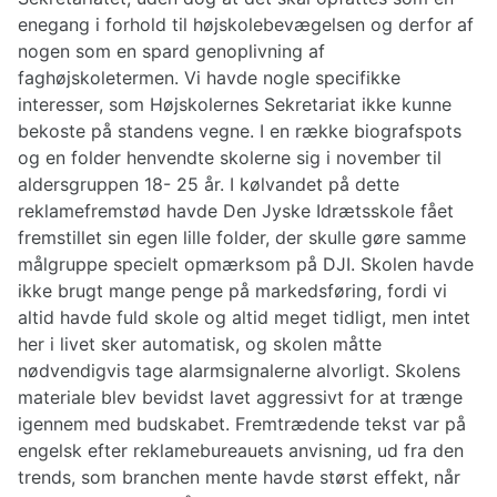
enegang i forhold til højskolebevægelsen og derfor af
nogen som en spard genoplivning af
faghøjskoletermen. Vi havde nogle specifikke
interesser, som Højskolernes Sekretariat ikke kunne
bekoste på standens vegne. I en række biografspots
og en folder henvendte skolerne sig i november til
aldersgruppen 18- 25 år. I kølvandet på dette
reklamefremstød havde Den Jyske Idrætsskole fået
fremstillet sin egen lille folder, der skulle gøre samme
målgruppe specielt opmærksom på DJI. Skolen havde
ikke brugt mange penge på markedsføring, fordi vi
altid havde fuld skole og altid meget tidligt, men intet
her i livet sker automatisk, og skolen måtte
nødvendigvis tage alarmsignalerne alvorligt. Skolens
materiale blev bevidst lavet aggressivt for at trænge
igennem med budskabet. Fremtrædende tekst var på
engelsk efter reklamebureauets anvisning, ud fra den
trends, som branchen mente havde størst effekt, når