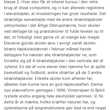
klasse 2. Hver elev får et intenst kursus i den rette
brug af disse computere, og vi kan allerede registrere
i elevarbejder, at investeringen har givet resultater. Det
idrætslige samarbejde med de andre idrætshøjskoler
udmyntedes i det årlige Ollerupstævne, hvor skolen
ved deltagertal og præstationer til fulde levede op til
det, et folkeligt sted gerne vil: at mange kan meget.
Eleverne gjorde skolen ære. I øvrigt vandt skolen.
Idræts højskolestævnet i februar måned havde
deltagere fra næsten alle idrætshøjskoler ne, som
fordelte sig på 4 idrætshøjskoler i den centrale del af
Jylland. En del af vore elever blev hjemme for at spille
basketball og fodbold, andre idrætter på de 3 andre
idrætshøjskoler. Enkelte skoler kom aftenen før,
således man kunne lave en god højskoleaften. Denne
nye stævneform gentages i 1996. Vinterrejsen til Björli
rystede endnu engang hele elevholdet sammen. Vi fik
dette år at mærke, hvilke kræfter naturen har, og
oplevelserne på langrendsturene gav bed re end noget