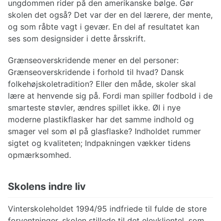
ungdommen rider på den amerikanske bølge. Gør
skolen det også? Det var der en del lærere, der mente,
og som råbte vagt i gevær. En del af resultatet kan
ses som designsider i dette årsskrift.
Grænseoverskridende mener en del personer:
Grænseoverskridende i forhold til hvad? Dansk
folkehøjskoletradition? Eller den måde, skoler skal
lære at henvende sig på. Fordi man spiller fodbold i de
smarteste støvler, ændres spillet ikke. Øl i nye
moderne plastikflasker har det samme indhold og
smager vel som øl på glasflaske? Indholdet rummer
sigtet og kvaliteten; Indpakningen vækker tidens
opmærksomhed.
Skolens indre liv
Vinterskoleholdet 1994/95 indfriede til fulde de store
forventninger, skolen stillede til det elevklientel, som