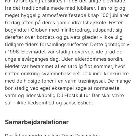
For første gang adskiltes i 1995 det årlige elevmøde
fra det traditionelle møde med jubilarer. I en rolig og
meget hyggelig atmosfære festede knap 100 jubilarer
fredag aften på deres gamle idrætshøjskole. Festen
begyndte i Globen med miniforedrag, udspandt sig
derefter over bordets og gulvets glæder - ikke ulig
tidligere tiders forsamlingshusfester. Dette gentager vi
i 1996. Elevmødet var stadig i overvejende grad de
unge elevårganges dag. Uden alderdommes sordin.
Mødet var berammet af en utrolig flot sommer, hvor
natten omkring svømmebassinet let kunne konkurrere
med de hidsige toner i en varm træningssal. De mange
bor stadig ved eget eksempel søge at normsætte
varm og lidenskabelig DJI-festkul tur Der skal være
stil - ikke kedsomhed og sanseløshed.
Samarbejdsrelationer
Det årlige møde mellem Team Danmarks