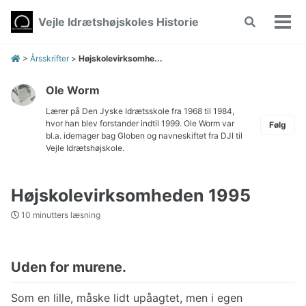
Skip
Skip
Skip
Vejle Idrætshøjskoles Historie
Toggle
to
to
to
Vis/
search
primary
content
footer
men
navigation
>
Årsskrifter
>
Højskolevirksomhe...
Ole Worm
Lærer på Den Jyske Idrætsskole fra 1968 til 1984,
hvor han blev forstander indtil 1999. Ole Worm var
Følg
bl.a. idemager bag Globen og navneskiftet fra DJI til
Vejle Idrætshøjskole.
Højskolevirksomheden 1995
10 minutters læsning
Uden for murene.
Som en lille, måske lidt upåagtet, men i egen