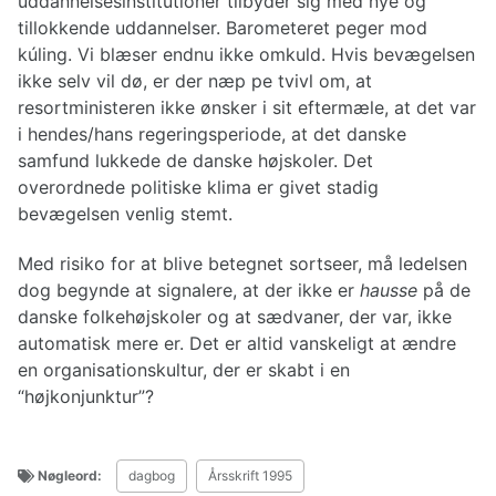
uddannelsesinstitutioner tilbyder sig med nye og
tillokkende uddannelser. Barometeret peger mod
kúling. Vi blæser endnu ikke omkuld. Hvis bevægelsen
ikke selv vil dø, er der næp pe tvivl om, at
resortministeren ikke ønsker i sit eftermæle, at det var
i hendes/hans regeringsperiode, at det danske
samfund lukkede de danske højskoler. Det
overordnede politiske klima er givet stadig
bevægelsen venlig stemt.
Med risiko for at blive betegnet sortseer, må ledelsen
dog begynde at signalere, at der ikke er
hausse
på de
danske folkehøjskoler og at sædvaner, der var, ikke
automatisk mere er. Det er altid vanskeligt at ændre
en organisationskultur, der er skabt i en
“højkonjunktur”?
Nøgleord:
dagbog
Årsskrift 1995