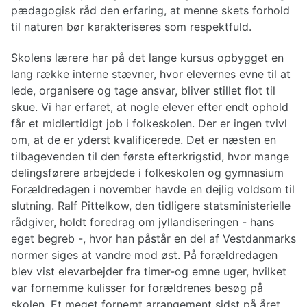
pædagogisk råd den erfaring, at menne skets forhold
til naturen bør karakteriseres som respektfuld.
Skolens lærere har på det lange kursus opbygget en
lang række interne stævner, hvor elevernes evne til at
lede, organisere og tage ansvar, bliver stillet flot til
skue. Vi har erfaret, at nogle elever efter endt ophold
får et midlertidigt job i folkeskolen. Der er ingen tvivl
om, at de er yderst kvalificerede. Det er næsten en
tilbagevenden til den første efterkrigstid, hvor mange
delingsførere arbejdede i folkeskolen og gymnasium
Forældredagen i november havde en dejlig voldsom til
slutning. Ralf Pittelkow, den tidligere statsministerielle
rådgiver, holdt foredrag om jyllandiseringen - hans
eget begreb -, hvor han påstår en del af Vestdanmarks
normer siges at vandre mod øst. På forældredagen
blev vist elevarbejder fra timer-og emne uger, hvilket
var fornemme kulisser for forældrenes besøg på
skolen. Et meget fornemt arrangement sidst på året.