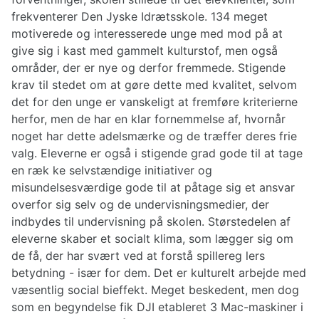
frekventerer Den Jyske Idrætsskole. 134 meget
motiverede og interesserede unge med mod på at
give sig i kast med gammelt kulturstof, men også
områder, der er nye og derfor fremmede. Stigende
krav til stedet om at gøre dette med kvalitet, selvom
det for den unge er vanskeligt at fremføre kriterierne
herfor, men de har en klar fornemmelse af, hvornår
noget har dette adelsmærke og de træffer deres frie
valg. Eleverne er også i stigende grad gode til at tage
en ræk ke selvstændige initiativer og
misundelsesværdige gode til at påtage sig et ansvar
overfor sig selv og de undervisningsmedier, der
indbydes til undervisning på skolen. Størstedelen af
eleverne skaber et socialt klima, som lægger sig om
de få, der har svært ved at forstå spillereg lers
betydning - især for dem. Det er kulturelt arbejde med
væsentlig social bieffekt. Meget beskedent, men dog
som en begyndelse fik DJI etableret 3 Mac-maskiner i