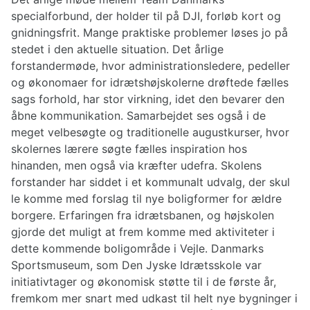
specialforbund, der holder til på DJI, forløb kort og
gnidningsfrit. Mange praktiske problemer løses jo på
stedet i den aktuelle situation. Det årlige
forstandermøde, hvor administrationsledere, pedeller
og økonomaer for idrætshøjskolerne drøftede fælles
sags forhold, har stor virkning, idet den bevarer den
åbne kommunikation. Samarbejdet ses også i de
meget velbesøgte og traditionelle augustkurser, hvor
skolernes lærere søgte fælles inspiration hos
hinanden, men også via kræfter udefra. Skolens
forstander har siddet i et kommunalt udvalg, der skul
le komme med forslag til nye boligformer for ældre
borgere. Erfaringen fra idrætsbanen, og højskolen
gjorde det muligt at frem komme med aktiviteter i
dette kommende boligområde i Vejle. Danmarks
Sportsmuseum, som Den Jyske Idrætsskole var
initiativtager og økonomisk støtte til i de første år,
fremkom mer snart med udkast til helt nye bygninger i