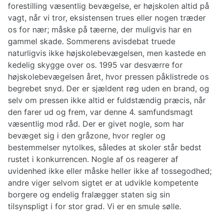
forestilling væsentlig bevægelse, er højskolen altid på
vagt, når vi tror, eksistensen trues eller nogen træder
os for nær; måske på tæerne, der muligvis har en
gammel skade. Sommerens avisdebat truede
naturligvis ikke højskolebevægelsen, men kastede en
kedelig skygge over os. 1995 var desværre for
højskolebevægelsen året, hvor pressen påklistrede os
begrebet snyd. Der er sjældent røg uden en brand, og
selv om pressen ikke altid er fuldstændig præcis, når
den farer ud og frem, var denne 4. samfundsmagt
væsentlig mod råd. Der er givet nogle, som har
bevæget sig i den gråzone, hvor regler og
bestemmelser nytolkes, således at skoler står bedst
rustet i konkurrencen. Nogle af os reagerer af
uvidenhed ikke eller måske heller ikke af tossegodhed;
andre viger selvom sigtet er at udvikle kompetente
borgere og endelig fralægger staten sig sin
tilsynspligt i for stor grad. Vi er en smule sølle.