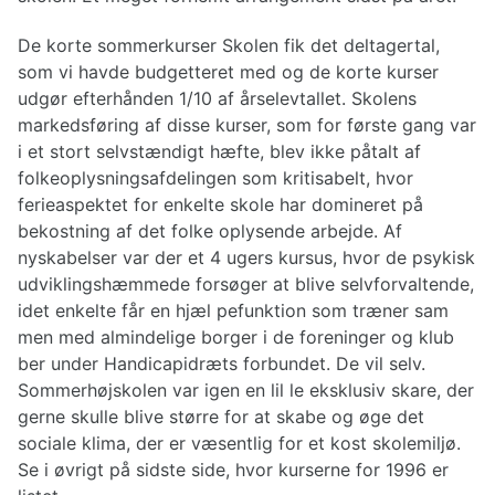
De korte sommerkurser Skolen fik det deltagertal,
som vi havde budgetteret med og de korte kurser
udgør efterhånden 1/10 af årselevtallet. Skolens
markedsføring af disse kurser, som for første gang var
i et stort selvstændigt hæfte, blev ikke påtalt af
folkeoplysningsafdelingen som kritisabelt, hvor
ferieaspektet for enkelte skole har domineret på
bekostning af det folke oplysende arbejde. Af
nyskabelser var der et 4 ugers kursus, hvor de psykisk
udviklingshæmmede forsøger at blive selvforvaltende,
idet enkelte får en hjæl pefunktion som træner sam
men med almindelige borger i de foreninger og klub
ber under Handicapidræts forbundet. De vil selv.
Sommerhøjskolen var igen en lil le eksklusiv skare, der
gerne skulle blive større for at skabe og øge det
sociale klima, der er væsentlig for et kost skolemiljø.
Se i øvrigt på sidste side, hvor kurserne for 1996 er