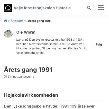
Skip
Skip
Skip
Vejle Idrætshøjskoles Historie
Toggle
to
to
to
Vis/
search
primary
content
footer
men
navigation
>
Årsskrifter
>
Årets gang 1991
Ole Worm
Lærer på Den Jyske Idrætsskole fra 1968 til 1984,
hvor han blev forstander indtil 1999. Ole Worm var
Følg
bl.a. idemager bag Globen og navneskiftet fra DJI til
Vejle Idrætshøjskole.
Årets gang 1991
6 minutters læsning
Højskolevirksomheden
Den jyske Idrætsskole havde i 1991 109 årselever