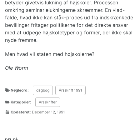
betyder givetvis lukning af højskoler. Processen
omkring seminarielukningerne skræmmer. En »lad-
falde, hvad ikke kan stå«-proces ud fra indskrænkede
bevillinger fritager politikerne for det direkte ansvar
med at udpege højskoletyper og former, der ikke skal
nyde fremme.
Men hvad vil staten med højskolerne?
Ole Worm
Nøgleord:
dagbog
Årsskrift 1991
Kategorier:
Årsskrifter
Opdateret:
December 12, 1991
DEL PÅ