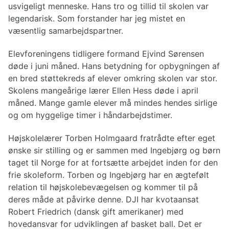
usvigeligt menneske. Hans tro og tillid til skolen var
legendarisk. Som forstander har jeg mistet en
væsentlig samarbejdspartner.
Elevforeningens tidligere formand Ejvind Sørensen
døde i juni måned. Hans betydning for opbygningen af
en bred støttekreds af elever omkring skolen var stor.
Skolens mangeårige lærer Ellen Hess døde i april
måned. Mange gamle elever må mindes hendes sirlige
og om hyggelige timer i håndarbejdstimer.
Højskolelærer Torben Holmgaard fratrådte efter eget
ønske sir stilling og er sammen med Ingebjørg og børn
taget til Norge for at fortsætte arbejdet inden for den
frie skoleform. Torben og Ingebjørg har en ægtefølt
relation til højskolebevægelsen og kommer til på
deres måde at påvirke denne. DJI har kvotaansat
Robert Friedrich (dansk gift amerikaner) med
hovedansvar for udviklingen af basket ball. Det er