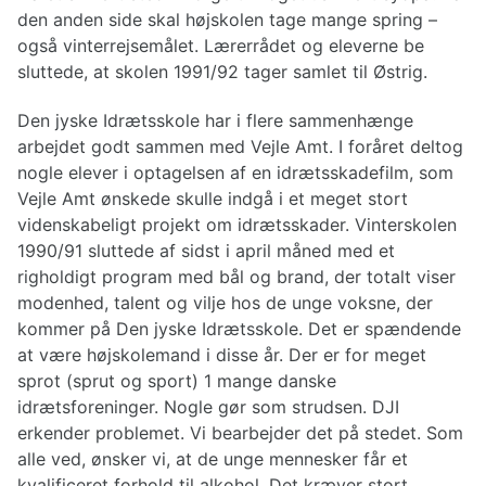
den anden side skal højskolen tage mange spring –
også vinterrejsemålet. Lærerrådet og eleverne be
sluttede, at skolen 1991/92 tager samlet til Østrig.
Den jyske Idrætsskole har i flere sammenhænge
arbejdet godt sammen med Vejle Amt. I foråret deltog
nogle elever i optagelsen af en idrætsskadefilm, som
Vejle Amt ønskede skulle indgå i et meget stort
videnskabeligt projekt om idrætsskader. Vinterskolen
1990/91 sluttede af sidst i april måned med et
righoldigt program med bål og brand, der totalt viser
modenhed, talent og vilje hos de unge voksne, der
kommer på Den jyske Idrætsskole. Det er spændende
at være højskolemand i disse år. Der er for meget
sprot (sprut og sport) 1 mange danske
idrætsforeninger. Nogle gør som strudsen. DJI
erkender problemet. Vi bearbejder det på stedet. Som
alle ved, ønsker vi, at de unge mennesker får et
kvalificeret forhold til alkohol. Det kræver stort