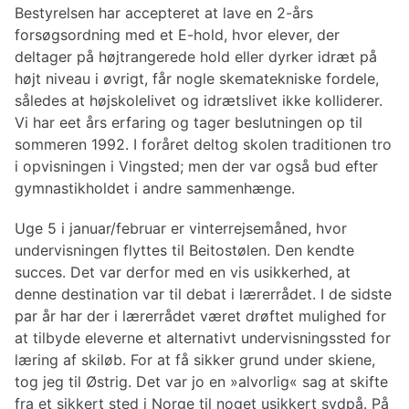
Bestyrelsen har accepteret at lave en 2-års
forsøgsordning med et E-hold, hvor elever, der
deltager på højtrangerede hold eller dyrker idræt på
højt niveau i øvrigt, får nogle skematekniske fordele,
således at højskolelivet og idrætslivet ikke kolliderer.
Vi har eet års erfaring og tager beslutningen op til
sommeren 1992. I foråret deltog skolen traditionen tro
i opvisningen i Vingsted; men der var også bud efter
gymnastikholdet i andre sammenhænge.
Uge 5 i januar/februar er vinterrejsemåned, hvor
undervisningen flyttes til Beitostølen. Den kendte
succes. Det var derfor med en vis usikkerhed, at
denne destination var til debat i lærerrådet. I de sidste
par år har der i lærerrådet været drøftet mulighed for
at tilbyde eleverne et alternativt undervisningssted for
læring af skiløb. For at få sikker grund under skiene,
tog jeg til Østrig. Det var jo en »alvorlig« sag at skifte
fra et sikkert sted i Norge til noget usikkert sydpå. På