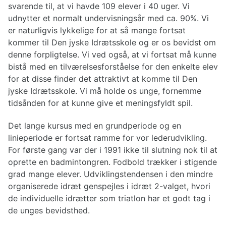
svarende til, at vi havde 109 elever i 40 uger. Vi
udnytter et normalt undervisningsår med ca. 90%. Vi
er naturligvis lykkelige for at så mange fortsat
kommer til Den jyske Idrætsskole og er os bevidst om
denne forpligtelse. Vi ved også, at vi fortsat må kunne
bistå med en tilværelsesforståelse for den enkelte elev
for at disse finder det attraktivt at komme til Den
jyske Idrætsskole. Vi må holde os unge, fornemme
tidsånden for at kunne give et meningsfyldt spil.
Det lange kursus med en grundperiode og en
linieperiode er fortsat ramme for vor lederudvikling.
For første gang var der i 1991 ikke til slutning nok til at
oprette en badmintongren. Fodbold trækker i stigende
grad mange elever. Udviklingstendensen i den mindre
organiserede idræt genspejles i idræt 2-valget, hvori
de individuelle idrætter som triatlon har et godt tag i
de unges bevidsthed.