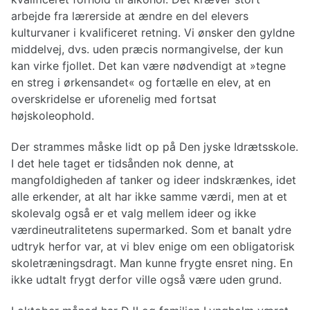
arbejde fra lærerside at ændre en del elevers
kulturvaner i kvalificeret retning. Vi ønsker den gyldne
middelvej, dvs. uden præcis normangivelse, der kun
kan virke fjollet. Det kan være nødvendigt at »tegne
en streg i ørkensandet« og fortælle en elev, at en
overskridelse er uforenelig med fortsat
højskoleophold.
Der strammes måske lidt op på Den jyske Idrætsskole.
I det hele taget er tidsånden nok denne, at
mangfoldigheden af tanker og ideer indskrænkes, idet
alle erkender, at alt har ikke samme værdi, men at et
skolevalg også er et valg mellem ideer og ikke
værdineutralitetens supermarked. Som et banalt ydre
udtryk herfor var, at vi blev enige om een obligatorisk
skoletræningsdragt. Man kunne frygte ensret ning. En
ikke udtalt frygt derfor ville også være uden grund.