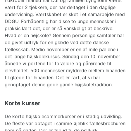
I oktober måned har DJI og familien Lyngholm været
vært for 2 tjekkere, der har deltaget i den daglige
undervisning. Værtskabet er sket i et samarbejde med
DDGU. Forhåbentlig har disse to unge mennesker i
praksis lært det, der er så vanskeligt at beskrive:
Hvad er en højskole? Gennem personlige samtaler har
de givet udtryk for en glæde ved dette danske
fællesskab. Medio november er en af mile pælene i
det lange højskolekursus. Søndag den 10. november
åbnede vi portene for forældre og pårørende til
elevholdet. 500 mennesker myldrede mellem hinanden
til glæde for hinanden. Det er rart, at vi har
genoptaget denne gode gamle højskoletradition.
Korte kurser
De korte højskolesommerkurser er i stadig udvikling.
De fleste var optaget i samme øjeblik fællesbrochuren
kom på gaden. Der er tilbud til de psykisk