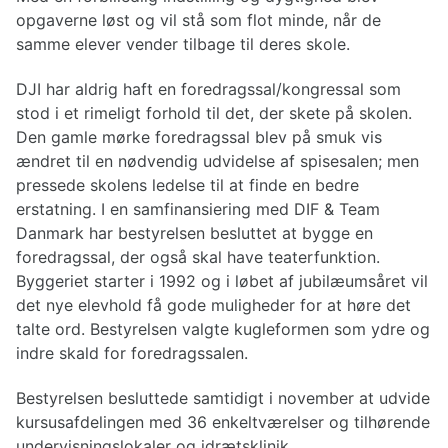
opgaverne løst og vil stå som flot minde, når de
samme elever vender tilbage til deres skole.
DJI har aldrig haft en foredragssal/kongressal som
stod i et rimeligt forhold til det, der skete på skolen.
Den gamle mørke foredragssal blev på smuk vis
ændret til en nødvendig udvidelse af spisesalen; men
pressede skolens ledelse til at finde en bedre
erstatning. I en samfinansiering med DIF & Team
Danmark har bestyrelsen besluttet at bygge en
foredragssal, der også skal have teaterfunktion.
Byggeriet starter i 1992 og i løbet af jubilæumsåret vil
det nye elevhold få gode muligheder for at høre det
talte ord. Bestyrelsen valgte kugleformen som ydre og
indre skald for foredragssalen.
Bestyrelsen besluttede samtidigt i november at udvide
kursusafdelingen med 36 enkeltværelser og tilhørende
undervisningslokaler og idrætsklinik.