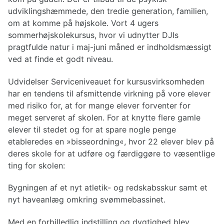
udviklingshæmmede, den tredie generation, familien,
om at komme på højskole. Vort 4 ugers
sommerhøjskolekursus, hvor vi udnytter DJIs
pragtfulde natur i maj-juni måned er indholdsmæssigt
ved at finde et godt niveau.
Udvidelser Serviceniveauet for kursusvirksomheden
har en tendens til afsmittende virkning på vore elever
med risiko for, at for mange elever forventer for
meget serveret af skolen. For at knytte flere gamle
elever til stedet og for at spare nogle penge
etableredes en »bisseordning«, hvor 22 elever blev på
deres skole for at udføre og færdiggøre to væsentlige
ting for skolen:
Bygningen af et nyt atletik- og redskabsskur samt et
nyt haveanlæg omkring svømmebassinet.
Med en forbilledlig indstilling og dygtighed blev