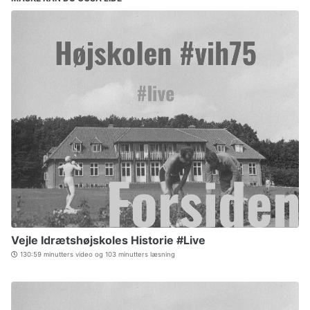
Vejle Idrætshøjskoles Historie #Live
130:59 minutters video og 103 minutters læsning