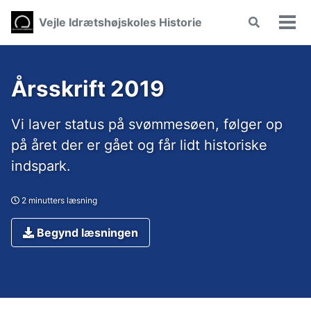
Skip
Skip
Skip
Vejle Idrætshøjskoles Historie
Toggle
to
to
to
Vis/
search
primary
content
footer
men
navigation
Årsskrift 2019
Vi laver status på svømmesøen, følger op
på året der er gået og får lidt historiske
indspark.
2 minutters læsning
Begynd læsningen